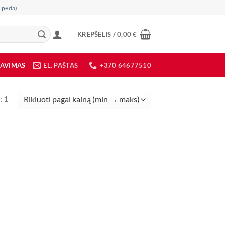
ipėda)
KREPŠELIS /
0,00
€
DAVIMAS
EL. PAŠTAS
+370 64677510
: 1