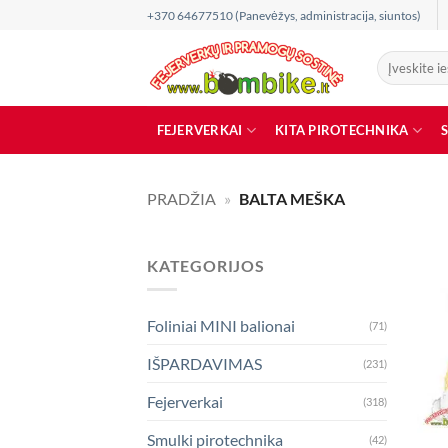
Skip
+370 64677510 (Panevėžys, administracija, siuntos)
to
content
Ieškoti:
FEJERVERKAI
KITA PIROTECHNIKA
PRADŽIA
»
BALTA MEŠKA
KATEGORIJOS
Foliniai MINI balionai
(71)
IŠPARDAVIMAS
(231)
Fejerverkai
(318)
Smulki pirotechnika
(42)