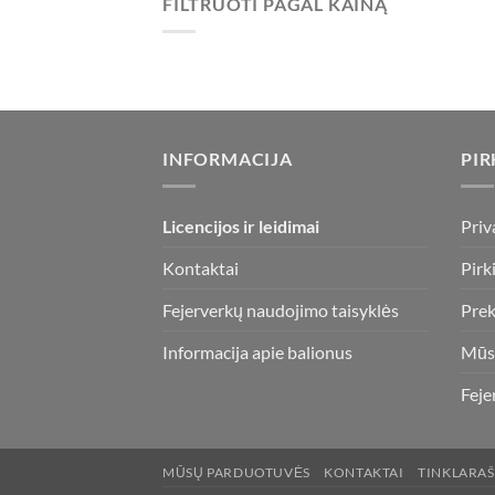
FILTRUOTI PAGAL KAINĄ
Min
Maks
kaina
kaina
INFORMACIJA
PIR
Licencijos ir leidimai
Priv
Kontaktai
Pirk
Fejerverkų naudojimo taisyklės
Prek
Informacija apie balionus
Mūs
Feje
MŪSŲ PARDUOTUVĖS
KONTAKTAI
TINKLARAŠ