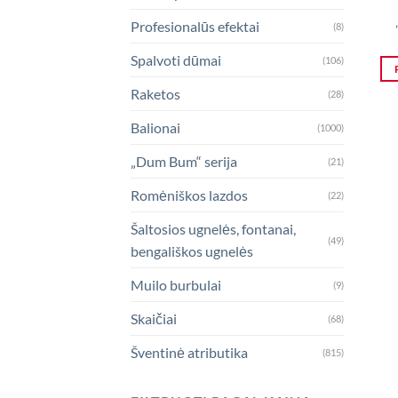
Profesionalūs efektai
(8)
Spalvoti dūmai
(106)
Raketos
(28)
Balionai
(1000)
„Dum Bum“ serija
(21)
Romėniškos lazdos
(22)
Šaltosios ugnelės, fontanai,
(49)
bengališkos ugnelės
Muilo burbulai
(9)
Skaičiai
(68)
Šventinė atributika
(815)