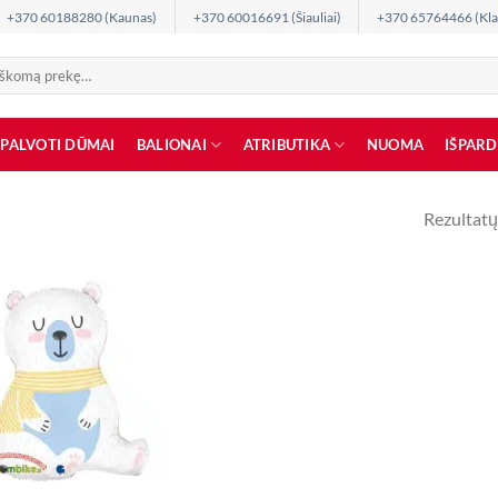
+370 60188280 (Kaunas)
+370 60016691 (Šiauliai)
+370 65764466 (Kla
SPALVOTI DŪMAI
BALIONAI
ATRIBUTIKA
NUOMA
IŠPAR
Rezultatų