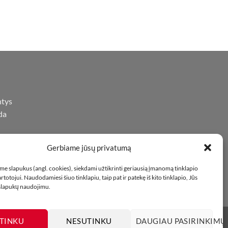
ntys
da
Gerbiame jūsų privatumą
iną
oje
e slapukus (angl. cookies), siekdami užtikrinti geriausią įmanomą tinklapio
totojui. Naudodamiesi šiuo tinklapiu, taip pat ir patekę iš kito tinklapio, Jūs
 slapukų naudojimu.
TINKU
NESUTINKU
DAUGIAU PASIRINKIMŲ