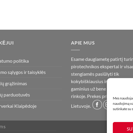
KĖJUI
APIE MUS
Esame daugiametę patirtį turi
atumo politika
pirotechnikos ekspertai ir visa
imo sąlygos ir taisyklės
stengiamės pasiūlyti tik
kokybiškiausius ir geriausius
ių grąžinimas
gaminius už bene mažiausią ka
ų parduotuvės
rinkoje. Prekes pristatome vis
Mes naudojam
naudojimą var
rverkai Klaipėdoje
Lietuvoje.
sutinkate su
TIS
SU