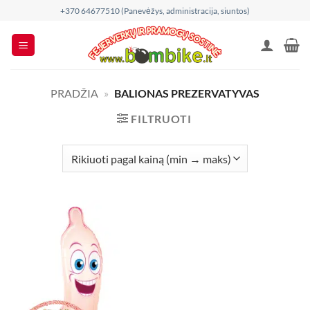
Skip
+370 64677510 (Panevėžys, administracija, siuntos)
to
content
PRADŽIA
»
BALIONAS PREZERVATYVAS
FILTRUOTI