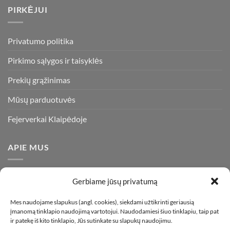
PIRKĖJUI
Privatumo politika
Pirkimo sąlygos ir taisyklės
Prekių grąžinimas
Mūsų parduotuvės
Fejerverkai Klaipėdoje
APIE MUS
Esame daugiametę patirtį turintys pirotechnikos ekspertai ir
Gerbiame jūsų privatumą
visada stengiamės pasiūlyti tik kokybiškiausius ir geriausius
gaminius už bene mažiausią kainą rinkoje. Prekes pristatome
Mes naudojame slapukus (angl. cookies), siekdami užtikrinti geriausią
įmanomą tinklapio naudojimą vartotojui. Naudodamiesi šiuo tinklapiu, taip pat
visoje Lietuvoje.
ir patekę iš kito tinklapio, Jūs sutinkate su slapukų naudojimu.