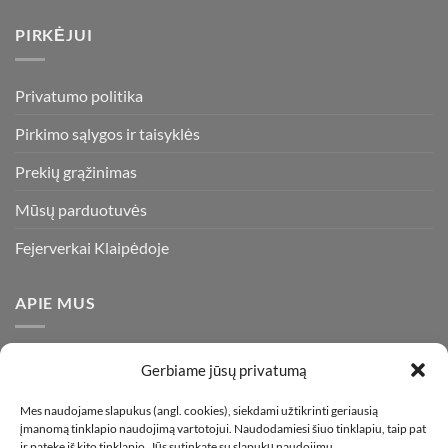
PIRKĖJUI
Privatumo politika
Pirkimo sąlygos ir taisyklės
Prekių grąžinimas
Mūsų parduotuvės
Fejerverkai Klaipėdoje
APIE MUS
Esame daugiametę patirtį turintys pirotechnikos ekspertai ir
Gerbiame jūsų privatumą
visada stengiamės pasiūlyti tik kokybiškiausius ir geriausius
gaminius už bene mažiausią kainą rinkoje. Prekes pristatome
Mes naudojame slapukus (angl. cookies), siekdami užtikrinti geriausią
įmanomą tinklapio naudojimą vartotojui. Naudodamiesi šiuo tinklapiu, taip pat
visoje Lietuvoje.
ir patekę iš kito tinklapio, Jūs sutinkate su slapukų naudojimu.