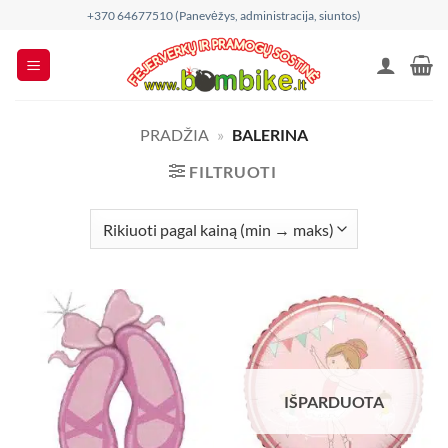
Skip
+370 64677510 (Panevėžys, administracija, siuntos)
to
content
PRADŽIA
»
BALERINA
FILTRUOTI
IŠPARDUOTA