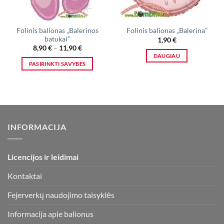
Folinis balionas „Balerinos
Folinis balionas „Balerina”
batukai“
1,90
€
Price
8,90
€
–
11,90
€
range:
DAUGIAU
8,90 €
PASIRINKTI SAVYBES
through
11,90 €
This
product
has
multiple
variants.
INFORMACIJA
The
options
may
Licencijos ir leidimai
be
chosen
Kontaktai
on
the
Fejerverkų naudojimo taisyklės
product
page
Informacija apie balionus