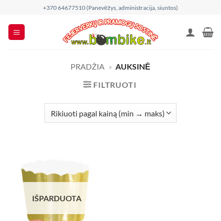
Skip
+370 64677510 (Panevėžys, administracija, siuntos)
to
content
PRADŽIA
»
AUKSINĖ
FILTRUOTI
IŠPARDUOTA