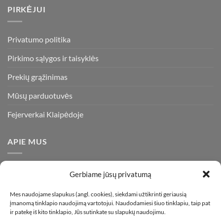
PIRKĖJUI
Privatumo politika
Pirkimo sąlygos ir taisyklės
Prekių grąžinimas
Mūsų parduotuvės
Fejerverkai Klaipėdoje
APIE MUS
Esame daugiametę patirtį turintys pirotechnikos ekspertai ir
Gerbiame jūsų privatumą
visada stengiamės pasiūlyti tik kokybiškiausius ir geriausius
gaminius už bene mažiausią kainą rinkoje. Prekes pristatome
Mes naudojame slapukus (angl. cookies), siekdami užtikrinti geriausią
įmanomą tinklapio naudojimą vartotojui. Naudodamiesi šiuo tinklapiu, taip pat
visoje Lietuvoje.
ir patekę iš kito tinklapio, Jūs sutinkate su slapukų naudojimu.