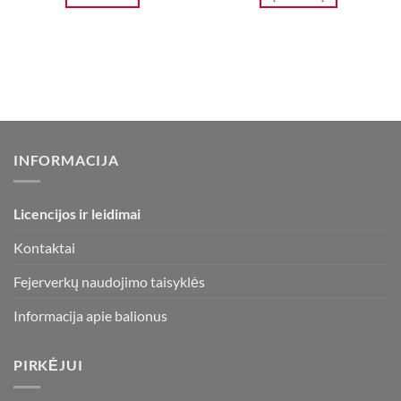
4,00 €.
2,50 €.
24,00 €.
19,50 €.
INFORMACIJA
Licencijos ir leidimai
Kontaktai
Fejerverkų naudojimo taisyklės
Informacija apie balionus
PIRKĖJUI