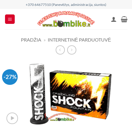
Skip
+370 64677510 (Panevėžys, administracija, siuntos)
to
content
PRADŽIA
»
INTERNETINĖ PARDUOTUVĖ
-27%