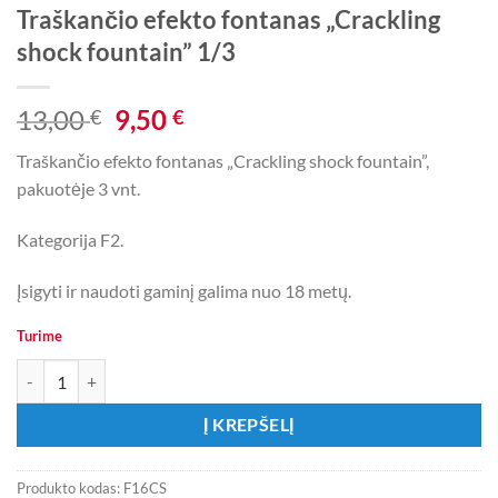
Traškančio efekto fontanas „Crackling
shock fountain” 1/3
Original
Current
13,00
9,50
€
€
price
price
Traškančio efekto fontanas „Crackling shock fountain”,
was:
is:
pakuotėje 3 vnt.
13,00 €.
9,50 €.
Kategorija F2.
Įsigyti ir naudoti gaminį galima nuo 18 metų.
Turime
produkto kiekis: Traškančio efekto fontanas „Crackling shock fountai
Į KREPŠELĮ
Produkto kodas:
F16CS