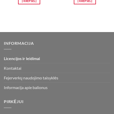
Į KREPŠELĮ
Į KREPŠELĮ
4,50 €.
3,00 €.
INFORMACIJA
Licencijos ir leidimai
Kontaktai
Fejerverkų naudojimo taisyklės
Informacija apie balionus
PIRKĖJUI