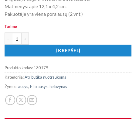
Matmenys: apie 12,1 x 4,2 cm.
Pakuotėje yra viena pora ausų (2 vnt.)
Turime
produkto kiekis: Tamsoje šviečiančios žalios elfo ausys
Į KREPŠELĮ
Produkto kodas:
130179
Kategorija:
Atributika nuotraukoms
Žymos:
ausys
,
Elfo ausys
,
helovynas