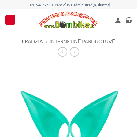
Skip
+370 64677510 (Panevėžys, administracija, siuntos)
to
content
PRADŽIA
»
INTERNETINĖ PARDUOTUVĖ