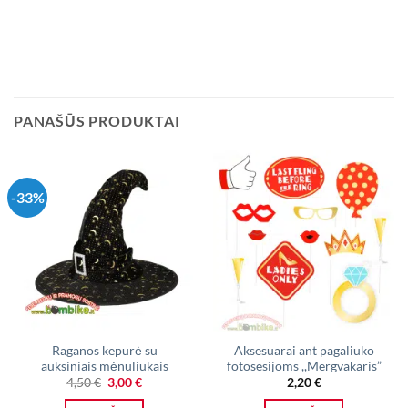
PANAŠŪS PRODUKTAI
-33%
Raganos kepurė su
Aksesuarai ant pagaliuko
auksiniais mėnuliukais
fotosesijoms ,,Mergvakaris”
Original
Current
4,50
€
3,00
€
2,20
€
price
price
was:
is: