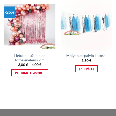
-25%
Lietutis – užuolaida
Mėlyno atspalvio kutosai
fotosienelėms 2 m
3,50
€
Price
3,00
€
–
4,00
€
range:
Į KREPŠELĮ
3,00 €
PASIRINKTI SAVYBES
through
4,00 €
This
product
has
multiple
variants.
The
options