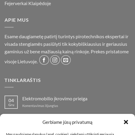
Fejerverkai Klaipėdoje
APIE MUS
Esame daugiametę patirtį turintys pirotechnikos ekspertai ir
visada stengiamės pasiūlyti tik kokybiškiausius ir geriausius
gaminius už bene mažiausią kainą rinkoje. Prekes pristatome
visoje Lietuvoje.
TINKLARAŠTIS
Elektromobilio įkrovimo prieiga
04
Gru
įraše
Komentavimas išjungtas
Elektromobilio
įkrovimo
Nauja fejerverkų parduotuvė Klaipedoje!
19
prieiga
Gerbiame jūsų privatumą
Lap
įraše
Komentavimas išjungtas
Nauja
Mes naudojame slapukus (angl. cookies), siekdami užtikrinti geriausią