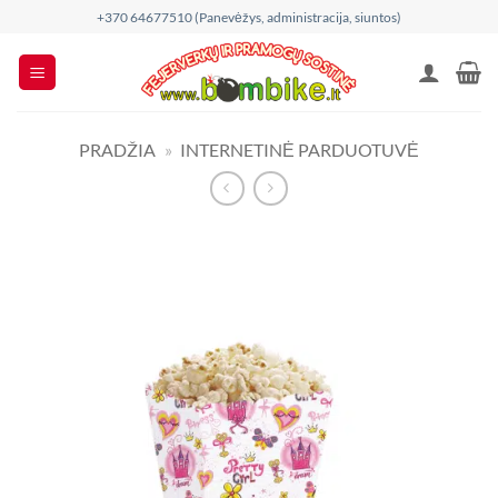
Skip
+370 64677510 (Panevėžys, administracija, siuntos)
to
content
PRADŽIA
»
INTERNETINĖ PARDUOTUVĖ