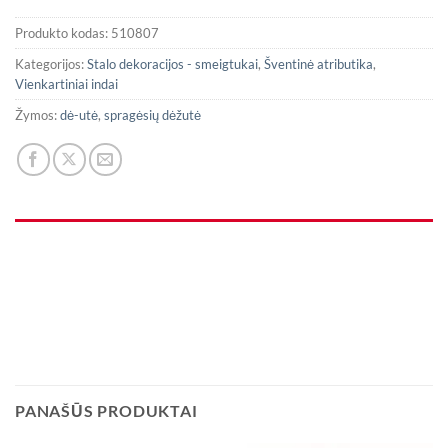
Produkto kodas:
510807
Kategorijos:
Stalo dekoracijos - smeigtukai
,
Šventinė atributika
,
Vienkartiniai indai
Žymos:
dė-utė
,
spragėsių dėžutė
PANAŠŪS PRODUKTAI