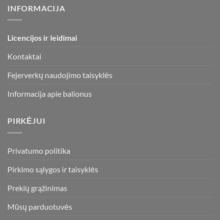
may
INFORMACIJA
be
chosen
on
Licencijos ir leidimai
the
product
Kontaktai
page
Fejerverkų naudojimo taisyklės
Informacija apie balionus
PIRKĖJUI
Privatumo politika
Pirkimo sąlygos ir taisyklės
Prekių grąžinimas
Mūsų parduotuvės