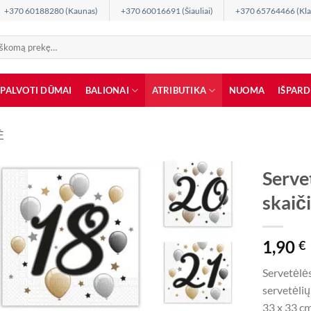
+370 60188280 (Kaunas)
+370 60016691 (Šiauliai)
+370 65764466 (Kla
SPALVOTI DŪMAI
BALIONAI
ATRIBUTIKA
NUOMA
IŠPAR
Ė
Servet
skaiči
1,90
€
Servetėlės
servetėlių
33 x 33 c