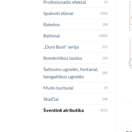
Profesionalūs efektai
(7)
Spalvoti dūmai
(106)
Raketos
(28)
Balionai
(1000)
„Dum Bum“ serija
(21)
Romėniškos lazdos
(22)
Šaltosios ugnelės, fontanai,
(49)
bengališkos ugnelės
Muilo burbulai
(9)
Skaičiai
(68)
Šventinė atributika
(815)