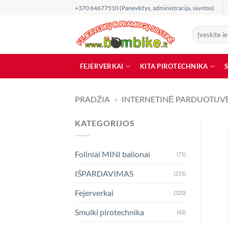
Skip
+370 64677510 (Panevėžys, administracija, siuntos)
to
content
Ieškoti:
FEJERVERKAI
KITA PIROTECHNIKA
PRADŽIA
»
INTERNETINĖ PARDUOTUV
KATEGORIJOS
Foliniai MINI balionai
(71)
IŠPARDAVIMAS
(231)
Fejerverkai
(320)
Smulki pirotechnika
(42)