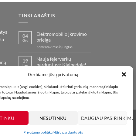
optio
may
TINKLARAŠTIS
be
chose
on
ntys
Elektromobilio įkrovimo
04
the
da
prieiga
Gru
produ
įraše
Komentavimas išjungtas
page
Elektromobilio
įkrovimo
Nauja fejerverkų
19
iną
prieiga
parduotuvė Klaipedoje!
Lap
oje
įraše
Komentavimas išjungtas
Gerbiame jūsų privatumą
Nauja
fejerverkų
Kaip fotografuoti
01
e slapukus (angl. cookies), siekdami užtikrinti geriausią įmanomą tinklapio
parduotuvė
fejerverkus
Lap
totojui. Naudodamiesi šiuo tinklapiu, taip pat ir patekę iš kito tinklapio, Jūs
Klaipedoje!
įraše
Komentavimas išjungtas
 slapukų naudojimu.
Kaip
fotografuoti
fejerverkus
TINKU
NESUTINKU
DAUGIAU PASIRINKIMŲ
Privatumo politika
Mūsų parduotuvės