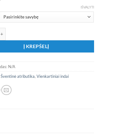
IŠVALYTI
ekis: Servetėlės su jubiliejiniais skaičiais
Į KREPŠELĮ
odas:
N/A
:
Šventinė atributika
,
Vienkartiniai indai