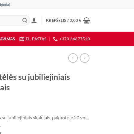
ipėda)
KREPŠELIS /
0,00
€
DAVIMAS
EL. PAŠTAS
+370 64677510
ėlės su jubiliejiniais
ais
 su jubiliejiniais skaičiais, pakuotėje 20 vnt.
.
m