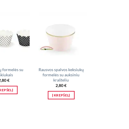
ų formelės su
Rausvos spalvos keksiukų
Lietuviška atrib
škiukais
formelės su auksiniu
2,00
€
–
4,80
krašteliu
2,80
€
2,80
€
PASIRINKTI SAV
KREPŠELĮ
This
Į KREPŠELĮ
produ
has
multip
varian
The