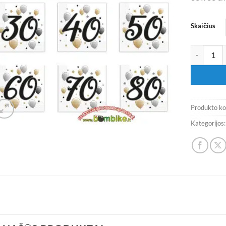
Skaičius
produkto ki
Produkto k
Kategorijos