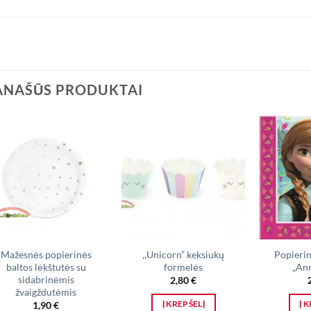
ANAŠŪS PRODUKTAI
Mažesnės popierinės
,,Unicorn” keksiukų
Popierin
baltos lėkštutės su
formelės
„Ann
sidabrinėmis
2,80
€
žvaigždutėmis
Į KREPŠELĮ
Į 
1,90
€