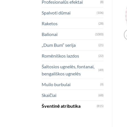
Profesionalūs efektai
(8)
Spalvoti dūmai
(106)
Raketos
(28)
Balionai
(1000)
„Dum Bum“ serija
(21)
Romėniškos lazdos
(22)
Šaltosios ugnelės, fontanai,
(49)
bengališkos ugnelės
Muilo burbulai
(9)
Skaičiai
(68)
Šventinė atributika
(815)