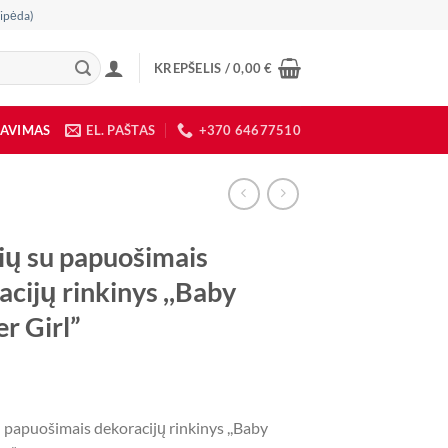
ipėda)
KREPŠELIS /
0,00
€
DAVIMAS
EL. PAŠTAS
+370 64677510
ių su papuošimais
acijų rinkinys ,,Baby
r Girl”
 papuošimais dekoracijų rinkinys ,,Baby