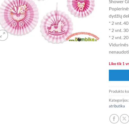
Shower Gi
Popierinės
dydžių dek
* 2 vnt. 4
* 2 vnt. 3
* 2 vnt. 2
Vidurinės d
nenaudoti
Liko tik 1 vn
Produkto k
Kategorijos
atributika