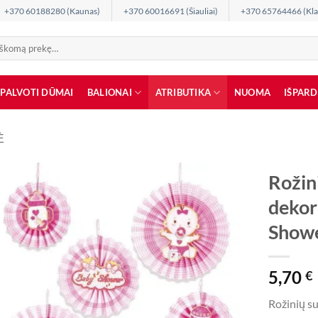
+370 60188280 (Kaunas)
+370 60016691 (Šiauliai)
+370 65764466 (Kla
SPALVOTI DŪMAI
BALIONAI
ATRIBUTIKA
NUOMA
IŠPAR
Ė
Rožin
dekor
Showe
5,70
€
Rožinių su