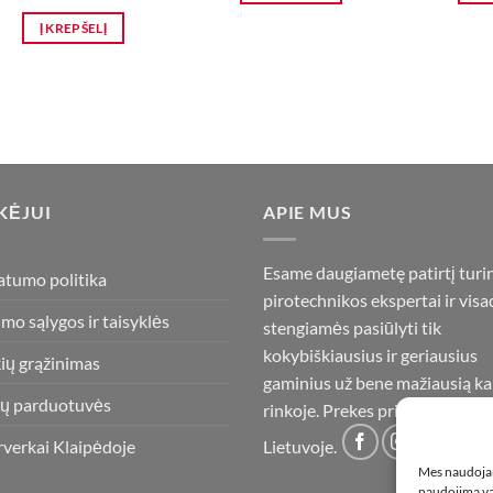
Į KREPŠELĮ
KĖJUI
APIE MUS
Esame daugiametę patirtį turi
atumo politika
pirotechnikos ekspertai ir visa
imo sąlygos ir taisyklės
stengiamės pasiūlyti tik
kokybiškiausius ir geriausius
ių grąžinimas
gaminius už bene mažiausią ka
ų parduotuvės
rinkoje. Prekes pristatome vis
rverkai Klaipėdoje
Lietuvoje.
Mes naudojam
naudojimą var