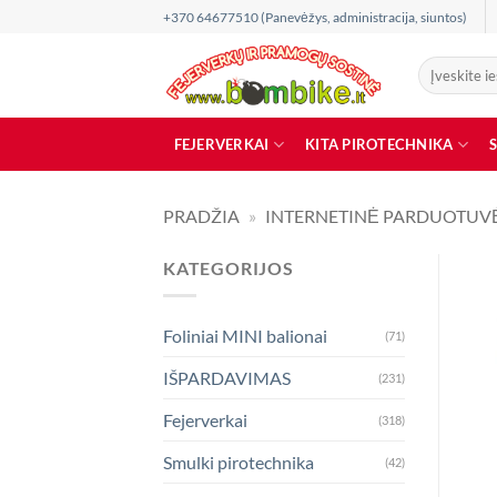
Skip
+370 64677510 (Panevėžys, administracija, siuntos)
to
content
Ieškoti:
FEJERVERKAI
KITA PIROTECHNIKA
PRADŽIA
»
INTERNETINĖ PARDUOTUV
KATEGORIJOS
Foliniai MINI balionai
(71)
IŠPARDAVIMAS
(231)
Fejerverkai
(318)
Smulki pirotechnika
(42)