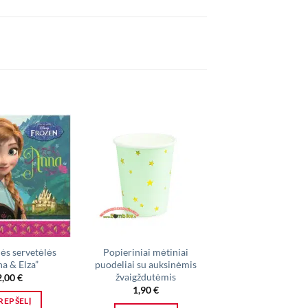
IŠPARDUO
ės servetėlės
Popieriniai mėtiniai
Popierinės lėkš
a & Elza”
puodeliai su auksinėmis
,,Happy Birth
žvaigždutėmis
spalvotos raid
2,00
€
1,90
€
1,90
€
KREPŠELĮ