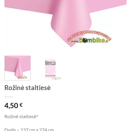
Rožinė staltiesė
4,50
€
Rožinė staltiesė*
Dydis – 137 cm x 274 cm.