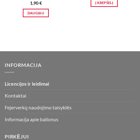
Į KREPŠELĮ
1,90
€
DAUGIAU
INFORMACIJA
Licencijos ir leidimai
Kontaktai
Fejerverkų naudojimo taisyklės
Informacija apie balionus
PIRKĖJUI