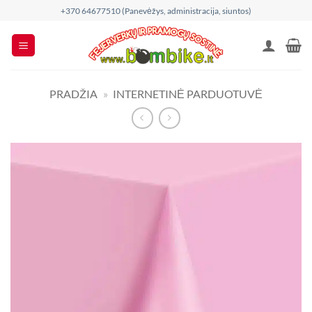
Skip
+370 64677510 (Panevėžys, administracija, siuntos)
to
content
PRADŽIA
»
INTERNETINĖ PARDUOTUVĖ