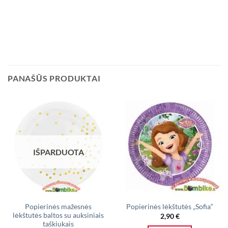
PANAŠŪS PRODUKTAI
IŠPARDUOTA
Popierinės mažesnės
Popierinės lėkštutės „Sofia“
lėkštutės baltos su auksiniais
2,90
€
taškiukais