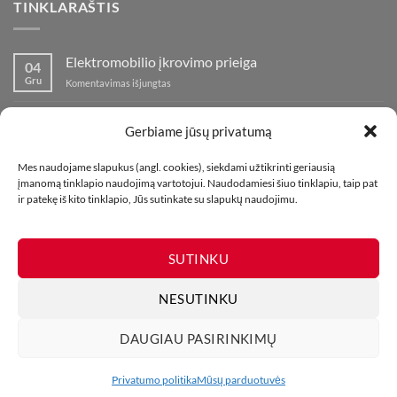
TINKLARAŠTIS
Elektromobilio įkrovimo prieiga
04
Gru
įraše
Komentavimas išjungtas
Elektromobilio
įkrovimo
Nauja fejerverkų parduotuvė Klaipedoje!
19
prieiga
Gerbiame jūsų privatumą
Lap
įraše
Komentavimas išjungtas
Nauja
Mes naudojame slapukus (angl. cookies), siekdami užtikrinti geriausią
fejerverkų
Kaip fotografuoti fejerverkus
01
įmanomą tinklapio naudojimą vartotojui. Naudodamiesi šiuo tinklapiu, taip pat
parduotuvė
Lap
įraše
ir patekę iš kito tinklapio, Jūs sutinkate su slapukų naudojimu.
Komentavimas išjungtas
Klaipedoje!
Kaip
fotografuoti
fejerverkus
SUTINKU
NESUTINKU
DAUGIAU PASIRINKIMŲ
MŪSŲ PARDUOTUVĖS
KONTAKTAI
TINKLARAŠTIS
Visos teisės saugomos. Draudžiama kopijuoti be leidimo. 2026 ©
Privatumo politika
Mūsų parduotuvės
UAB Bombikė