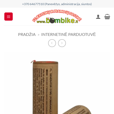
Skip
+370 64677510 (Panevėžys, administracija, siuntos)
to
content
PRADŽIA
»
INTERNETINĖ PARDUOTUVĖ