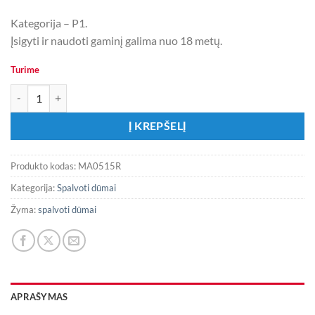
Kategorija – P1.
Įsigyti ir naudoti gaminį galima nuo 18 metų.
Turime
produkto kiekis: Raudonos spalvos dūmai MA0515R
Į KREPŠELĮ
Produkto kodas:
MA0515R
Kategorija:
Spalvoti dūmai
Žyma:
spalvoti dūmai
APRAŠYMAS