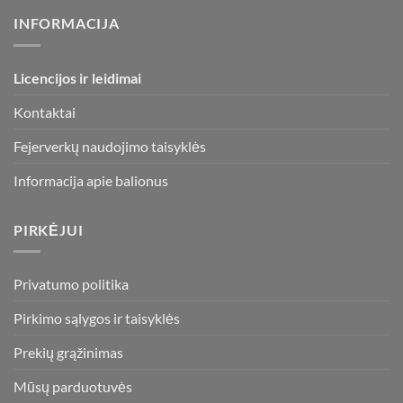
be
INFORMACIJA
chosen
on
the
Licencijos ir leidimai
product
page
Kontaktai
Fejerverkų naudojimo taisyklės
Informacija apie balionus
PIRKĖJUI
Privatumo politika
Pirkimo sąlygos ir taisyklės
Prekių grąžinimas
Mūsų parduotuvės