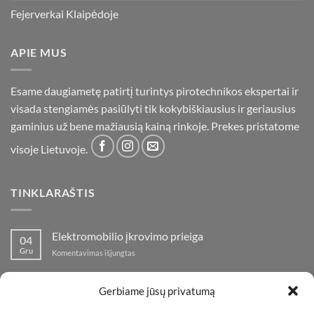
Fejerverkai Klaipėdoje
APIE MUS
Esame daugiametę patirtį turintys pirotechnikos ekspertai ir
visada stengiamės pasiūlyti tik kokybiškiausius ir geriausius
gaminius už bene mažiausią kainą rinkoje. Prekes pristatome
visoje Lietuvoje.
TINKLARAŠTIS
Elektromobilio įkrovimo prieiga
04
Gru
įraše
Komentavimas išjungtas
Elektromobilio
įkrovimo
Nauja fejerverkų parduotuvė Klaipedoje!
19
prieiga
Gerbiame jūsų privatumą
Lap
įraše
Komentavimas išjungtas
Nauja