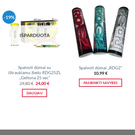
-19%
IŠPARDUOTA
Spalvoti dūmai su
Spalvoti dūmai „RDG2”
ištraukiamu žiedu RDG25ZL
10,99
€
,,Geltona 25 sec”
Original
Current
PASIRINKTI SAVYBES
29,80
€
24,00
€
price
price
This
was:
is:
DAUGIAU
29,80 €.
24,00 €.
product
has
multiple
variants.
The
options
may