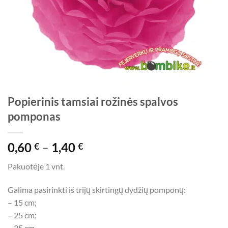
Popierinis tamsiai rožinės spalvos
pomponas
Price
0,60
–
1,40
€
€
range:
Pakuotėje 1 vnt.
0,60 €
through
Galima pasirinkti iš trijų skirtingų dydžių pomponų:
1,40 €
– 15 cm;
– 25 cm;
– 35 cm.