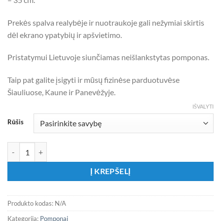
Prekės spalva realybėje ir nuotraukoje gali nežymiai skirtis
dėl ekrano ypatybių ir apšvietimo.
Pristatymui Lietuvoje siunčiamas neišlankstytas pomponas.
Taip pat galite įsigyti ir mūsų fizinėse parduotuvėse
Šiauliuose, Kaune ir Panevėžyje.
IŠVALYTI
Rūšis
produkto kiekis: Popierinis tamsiai rožinės spalvos pomponas
Į KREPŠELĮ
Produkto kodas:
N/A
Kategorija:
Pomponai