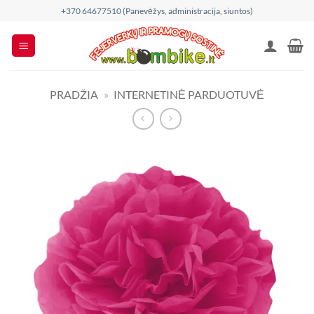
Skip
+370 64677510 (Panevėžys, administracija, siuntos)
to
content
PRADŽIA
»
INTERNETINĖ PARDUOTUVĖ