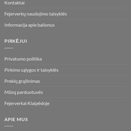
Kontaktai
product
product
page
page
Fejerverkų naudojimo taisyklės
Informacija apie balionus
PIRKĖJUI
Privatumo politika
Pirkimo sąlygos ir taisyklės
Prekių grąžinimas
Mūsų parduotuvės
Fejerverkai Klaipėdoje
APIE MUS