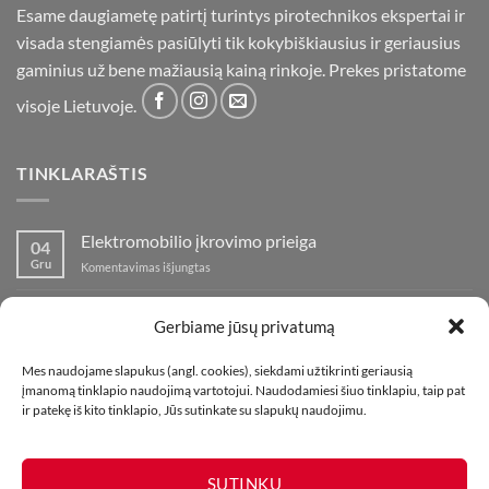
Esame daugiametę patirtį turintys pirotechnikos ekspertai ir
visada stengiamės pasiūlyti tik kokybiškiausius ir geriausius
gaminius už bene mažiausią kainą rinkoje. Prekes pristatome
visoje Lietuvoje.
TINKLARAŠTIS
Elektromobilio įkrovimo prieiga
04
Gru
įraše
Komentavimas išjungtas
Elektromobilio
įkrovimo
Nauja fejerverkų parduotuvė Klaipedoje!
19
prieiga
Gerbiame jūsų privatumą
Lap
įraše
Komentavimas išjungtas
Nauja
Mes naudojame slapukus (angl. cookies), siekdami užtikrinti geriausią
fejerverkų
Kaip fotografuoti fejerverkus
01
įmanomą tinklapio naudojimą vartotojui. Naudodamiesi šiuo tinklapiu, taip pat
parduotuvė
Lap
įraše
ir patekę iš kito tinklapio, Jūs sutinkate su slapukų naudojimu.
Komentavimas išjungtas
Klaipedoje!
Kaip
fotografuoti
fejerverkus
SUTINKU