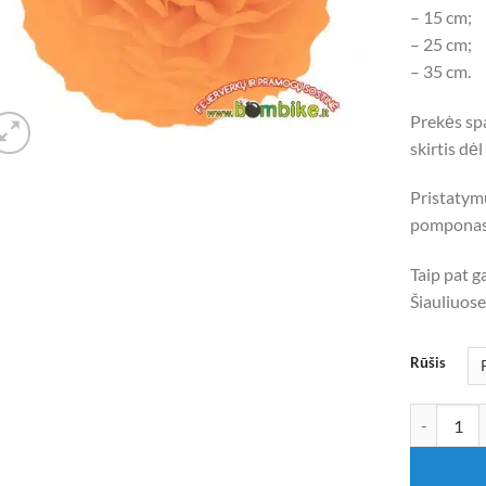
– 15 cm;
– 25 cm;
– 35 cm.
Prekės spa
skirtis dė
Pristatym
pomponas
Taip pat g
Šiauliuose
Rūšis
produkto k