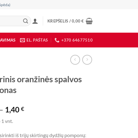
ipėda)
KREPŠELIS /
0,00
€
DAVIMAS
EL. PAŠTAS
+370 64677510
rinis oranžinės spalvos
onas
Price
–
1,40
€
range:
 1 vnt.
0,60 €
through
irinkti iš trijų skirtingų dydžių pomponų: