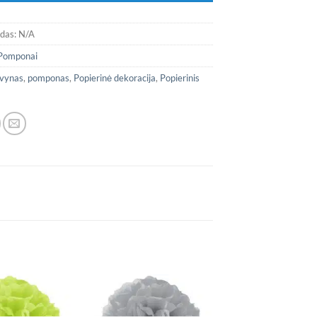
odas:
N/A
Pomponai
ovynas
,
pomponas
,
Popierinė dekoracija
,
Popierinis