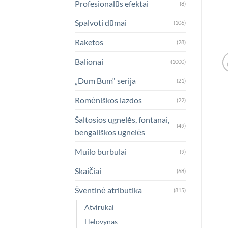
Profesionalūs efektai
(8)
Spalvoti dūmai
(106)
Raketos
(28)
Balionai
(1000)
„Dum Bum“ serija
(21)
Romėniškos lazdos
(22)
Šaltosios ugnelės, fontanai,
(49)
bengališkos ugnelės
Muilo burbulai
(9)
Skaičiai
(68)
Šventinė atributika
(815)
Atvirukai
Helovynas