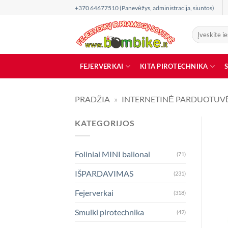
Skip
+370 64677510 (Panevėžys, administracija, siuntos)
to
content
Ieškoti:
FEJERVERKAI
KITA PIROTECHNIKA
PRADŽIA
»
INTERNETINĖ PARDUOTUV
KATEGORIJOS
Foliniai MINI balionai
(71)
IŠPARDAVIMAS
(231)
Fejerverkai
(318)
Smulki pirotechnika
(42)