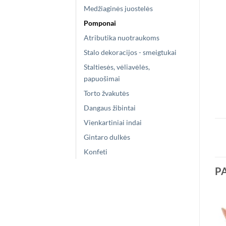
Medžiaginės juostelės
Pomponai
Atributika nuotraukoms
Stalo dekoracijos - smeigtukai
Staltiesės, vėliavėlės,
papuošimai
Torto žvakutės
Dangaus žibintai
Vienkartiniai indai
Gintaro dulkės
Konfeti
P