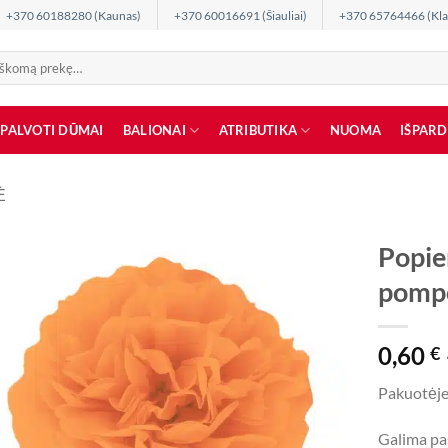
+370 60188280 (Kaunas)
+370 60016691 (Šiauliai)
+370 65764466 (Kla
SPALVOTI DŪMAI
BALIONAI
ATRIBUTIKA
NUOMA
IŠPAR
Ė
Popie
pomp
0,60
€
Pakuotėje
Galima pas