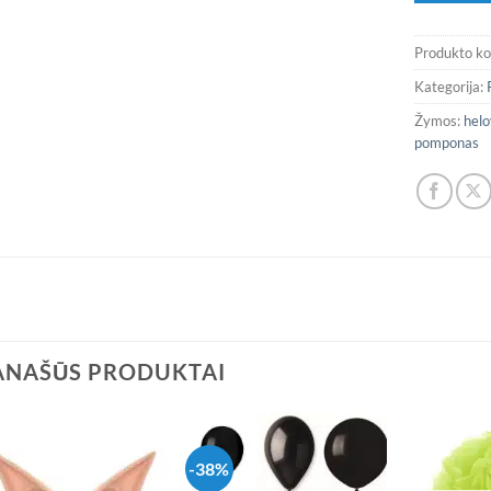
Produkto k
Kategorija:
Žymos:
hel
pomponas
ANAŠŪS PRODUKTAI
-38%