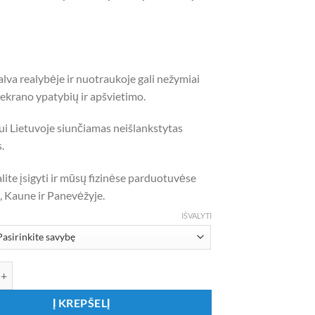
1,40 €
lva realybėje ir nuotraukoje gali nežymiai
l ekrano ypatybių ir apšvietimo.
ui Lietuvoje siunčiamas neišlankstytas
.
alite įsigyti ir mūsų fizinėse parduotuvėse
, Kaune ir Panevėžyje.
IŠVALYTI
iekis: Popierinis oranžinės spalvos pomponas
Į KREPŠELĮ