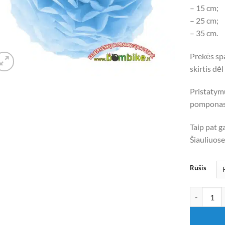
– 15 cm;
– 25 cm;
– 35 cm.
Prekės spa
skirtis dė
Pristatym
pomponas
Taip pat g
Šiauliuose
Rūšis
produkto k