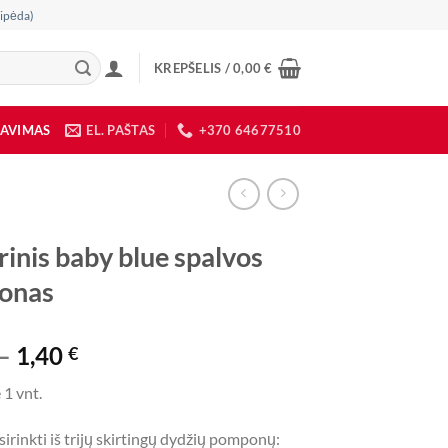
ipėda)
KREPŠELIS /
0,00
€
DAVIMAS
EL. PAŠTAS
+370 64677510
rinis baby blue spalvos
onas
Price
–
1,40
€
range:
 1 vnt.
0,60 €
through
irinkti iš trijų skirtingų dydžių pomponų: