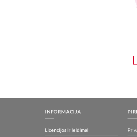
INFORMACIJA
PIR
Licencijos ir leidimai
Priv