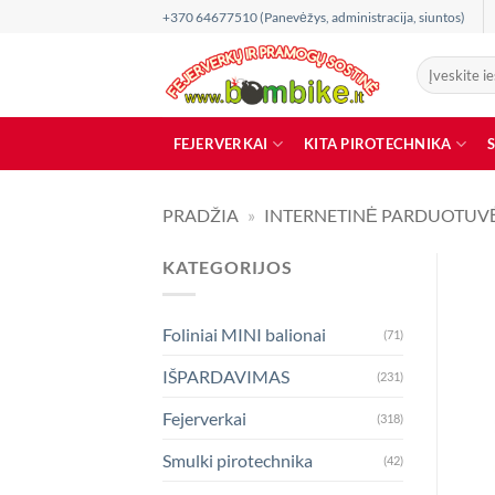
Skip
+370 64677510 (Panevėžys, administracija, siuntos)
to
content
Ieškoti:
FEJERVERKAI
KITA PIROTECHNIKA
PRADŽIA
»
INTERNETINĖ PARDUOTUV
KATEGORIJOS
Foliniai MINI balionai
(71)
IŠPARDAVIMAS
(231)
Fejerverkai
(318)
Smulki pirotechnika
(42)