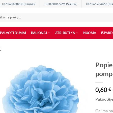
+370 60188280 (Kaunas)
+370 60016691 (Šiauliai)
+370 65764466 (Kla
SPALVOTI DŪMAI
BALIONAI
ATRIBUTIKA
NUOMA
IŠPAR
Ė
Popie
pomp
0,60
€
Pakuotėje
Galima pas