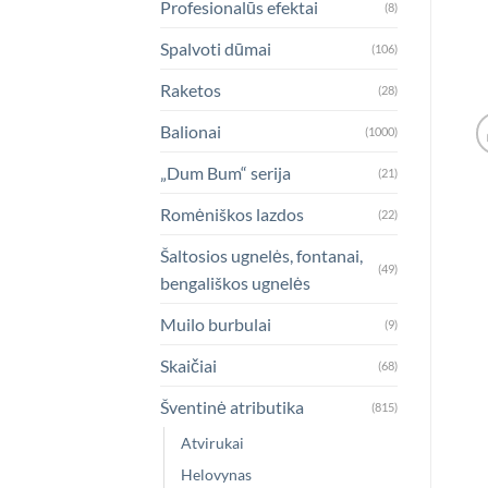
Profesionalūs efektai
(8)
Spalvoti dūmai
(106)
Raketos
(28)
Balionai
(1000)
„Dum Bum“ serija
(21)
Romėniškos lazdos
(22)
Šaltosios ugnelės, fontanai,
(49)
bengališkos ugnelės
Muilo burbulai
(9)
Skaičiai
(68)
Šventinė atributika
(815)
Atvirukai
Helovynas