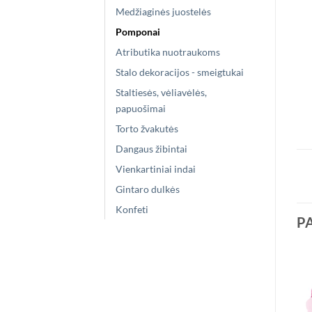
Medžiaginės juostelės
Pomponai
Atributika nuotraukoms
Stalo dekoracijos - smeigtukai
Staltiesės, vėliavėlės,
papuošimai
Torto žvakutės
Dangaus žibintai
Vienkartiniai indai
Gintaro dulkės
Konfeti
P