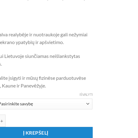
1,40 €
lva realybėje ir nuotraukoje gali nežymiai
l ekrano ypatybių ir apšvietimo.
ui Lietuvoje siunčiamas neišlankstytas
.
alite įsigyti ir mūsų fizinėse parduotuvėse
, Kaune ir Panevėžyje.
IŠVALYTI
iekis: Popierinis baby blue spalvos pomponas
Į KREPŠELĮ