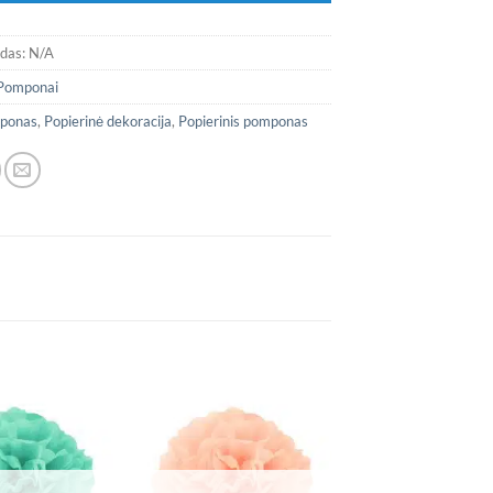
odas:
N/A
Pomponai
ponas
,
Popierinė dekoracija
,
Popierinis pomponas