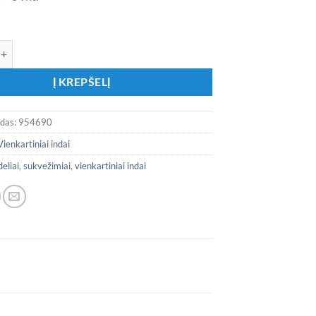
ekis: Popieriniai puodeliai „Sunkvežimiai”
Į KREPŠELĮ
odas:
954690
Vienkartiniai indai
eliai
,
sukvežimiai
,
vienkartiniai indai