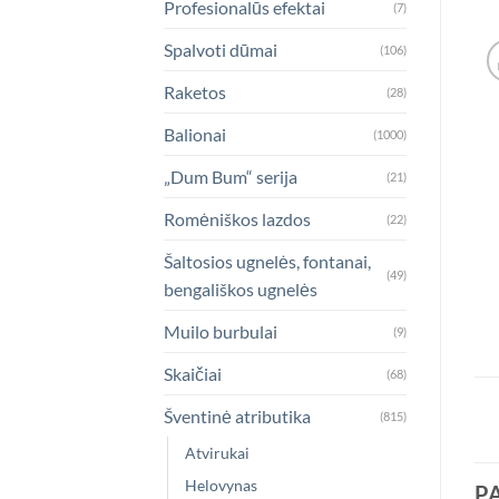
Profesionalūs efektai
(7)
Spalvoti dūmai
(106)
Raketos
(28)
Balionai
(1000)
„Dum Bum“ serija
(21)
Romėniškos lazdos
(22)
Šaltosios ugnelės, fontanai,
(49)
bengališkos ugnelės
Muilo burbulai
(9)
Skaičiai
(68)
Šventinė atributika
(815)
Atvirukai
Helovynas
P