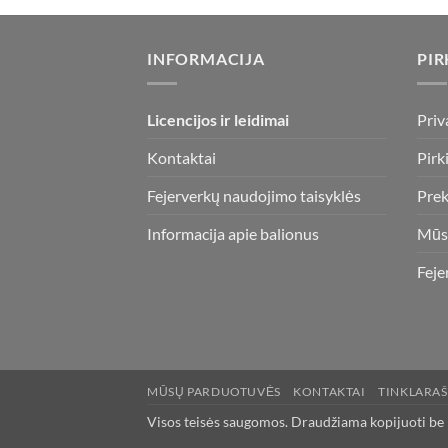
INFORMACIJA
PIR
Licencijos ir leidimai
Priv
Kontaktai
Pirk
Fejerverkų naudojimo taisyklės
Prek
Informacija apie balionus
Mūs
Feje
MŪSŲ PARDUOTUVĖS
KONTAKTAI
TINKLARAŠ
Visos teisės saugomos. Draudžiama kopijuoti be