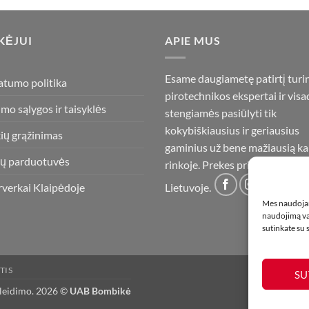
KĖJUI
APIE MUS
Esame daugiametę patirtį turi
atumo politika
pirotechnikos ekspertai ir visa
imo sąlygos ir taisyklės
stengiamės pasiūlyti tik
kokybiškiausius ir geriausius
ių grąžinimas
gaminius už bene mažiausią ka
ų parduotuvės
rinkoje. Prekes pristatome vis
rverkai Klaipėdoje
Lietuvoje.
Mes naudojam
naudojimą var
sutinkate su
TIS
SU
 leidimo. 2026 ©
UAB Bombikė