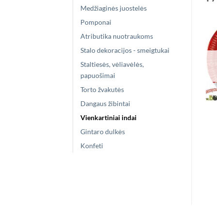
Medžiaginės juostelės
Pomponai
Atributika nuotraukoms
Stalo dekoracijos - smeigtukai
Staltiesės, vėliavėlės,
papuošimai
Torto žvakutės
Dangaus žibintai
Vienkartiniai indai
Gintaro dulkės
Konfeti