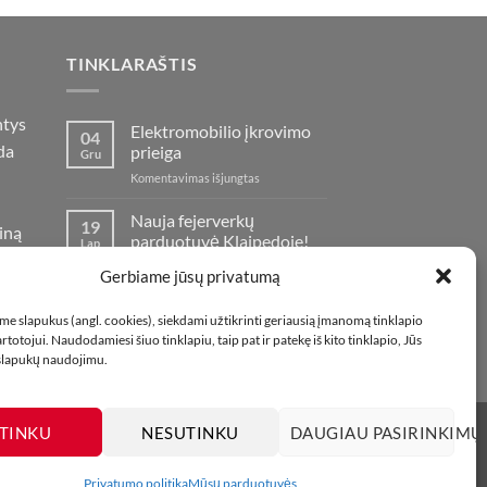
TINKLARAŠTIS
ntys
Elektromobilio įkrovimo
04
da
prieiga
Gru
įraše
Komentavimas išjungtas
Elektromobilio
įkrovimo
Nauja fejerverkų
19
iną
prieiga
parduotuvė Klaipedoje!
Lap
oje
įraše
Komentavimas išjungtas
Gerbiame jūsų privatumą
Nauja
fejerverkų
Kaip fotografuoti
01
e slapukus (angl. cookies), siekdami užtikrinti geriausią įmanomą tinklapio
parduotuvė
fejerverkus
Lap
totojui. Naudodamiesi šiuo tinklapiu, taip pat ir patekę iš kito tinklapio, Jūs
Klaipedoje!
įraše
Komentavimas išjungtas
 slapukų naudojimu.
Kaip
fotografuoti
fejerverkus
TINKU
NESUTINKU
DAUGIAU PASIRINKIMŲ
Privatumo politika
Mūsų parduotuvės