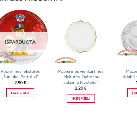
IŠPARDUOTA
Popierinės lėkštutės
Popierinės vienkartinės
Mažes
„Šuniukai Patruliai”
lėkštutės „Baltos su
sidabri
auksiniu krašteliu“
2,90
€
2,20
€
DAUGIAU
Į 
Į KREPŠELĮ