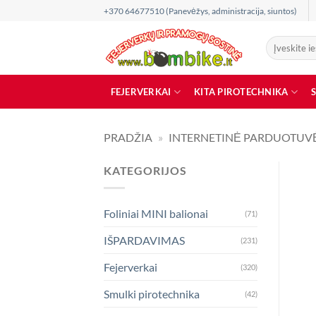
Skip
+370 64677510 (Panevėžys, administracija, siuntos)
to
content
Ieškoti:
FEJERVERKAI
KITA PIROTECHNIKA
PRADŽIA
»
INTERNETINĖ PARDUOTUV
KATEGORIJOS
Foliniai MINI balionai
(71)
IŠPARDAVIMAS
(231)
Fejerverkai
(320)
Smulki pirotechnika
(42)