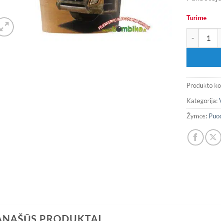
Turime
produkto ki
Produkto k
Kategorija:
Žymos:
Puod
ANAŠŪS PRODUKTAI