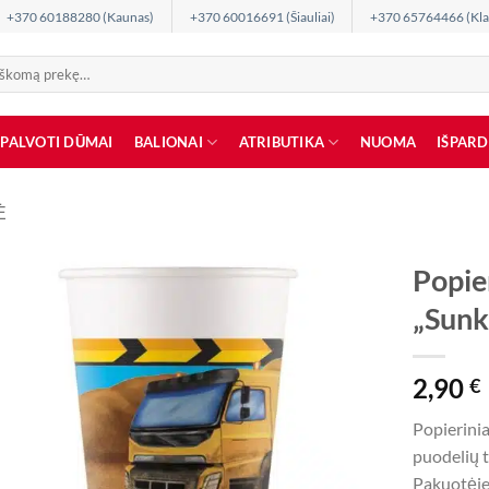
+370 60188280 (Kaunas)
+370 60016691 (Šiauliai)
+370 65764466 (Kla
SPALVOTI DŪMAI
BALIONAI
ATRIBUTIKA
NUOMA
IŠPAR
Ė
Popier
„Sunk
2,90
€
Popierinia
puodelių t
Pakuotėje 