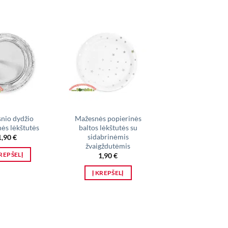
nio dydžio
Mažesnės popierinės
Popieriniai puod
nės lėkštutės
baltos lėkštutės su
,,Happy Birthd
sidabrinėmis
1,90
€
1,90
€
žvaigždutėmis
KREPŠELĮ
Į KREPŠELĮ
1,90
€
Į KREPŠELĮ