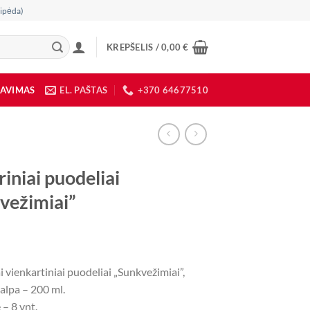
ipėda)
KREPŠELIS /
0,00
€
DAVIMAS
EL. PAŠTAS
+370 64677510
iniai puodeliai
vežimiai”
i vienkartiniai puodeliai „Sunkvežimiai”,
alpa – 200 ml.
– 8 vnt.