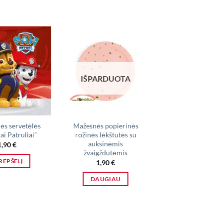
IŠPARDUOTA
IŠPARDUO
ės servetėlės
Mažesnės popierinės
Popierinės lėkš
ai Patruliai”
rožinės lėkštutės su
,,Havajai”
auksinėmis
1,90
€
1,90
€
žvaigždutėmis
KREPŠELĮ
DAUGIAU
1,90
€
DAUGIAU