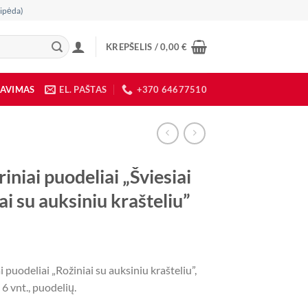
ipėda)
KREPŠELIS /
0,00
€
DAVIMAS
EL. PAŠTAS
+370 64677510
iniai puodeliai „Šviesiai
ai su auksiniu krašteliu”
i puodeliai „Rožiniai su auksiniu krašteliu”,
6 vnt., puodelių.