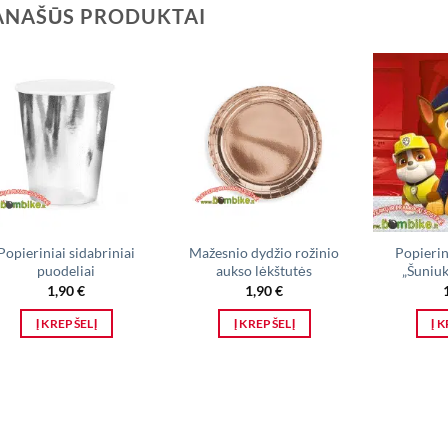
ANAŠŪS PRODUKTAI
Popieriniai sidabriniai
Mažesnio dydžio rožinio
Popierin
puodeliai
aukso lėkštutės
„Šuniuk
1,90
€
1,90
€
Į KREPŠELĮ
Į KREPŠELĮ
Į 