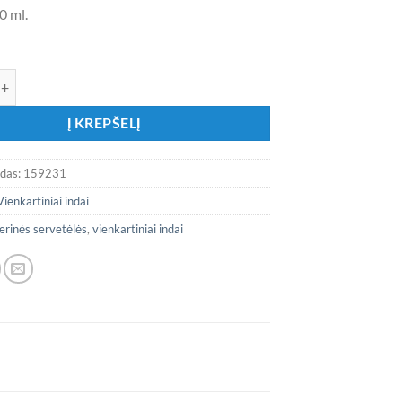
0 ml.
ekis: Popieriniai puodeliai „Šviesiai rožiniai su auksiniu krašteliu”
Į KREPŠELĮ
odas:
159231
Vienkartiniai indai
erinės servetėlės
,
vienkartiniai indai