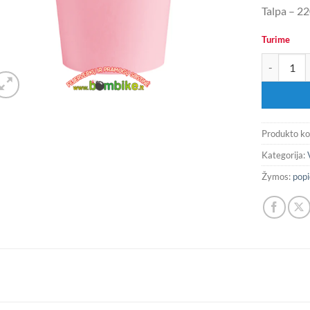
Talpa – 22
Turime
produkto ki
Produkto k
Kategorija:
Žymos:
popi