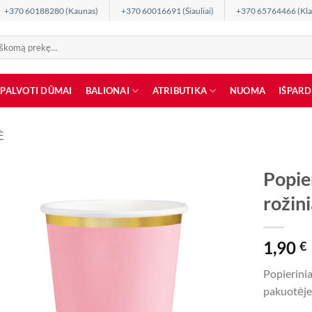
+370 60188280 (Kaunas)
+370 60016691 (Šiauliai)
+370 65764466 (Kla
SPALVOTI DŪMAI
BALIONAI
ATRIBUTIKA
NUOMA
IŠPAR
Ė
Popier
rožini
1,90
€
Popierinia
pakuotėje 