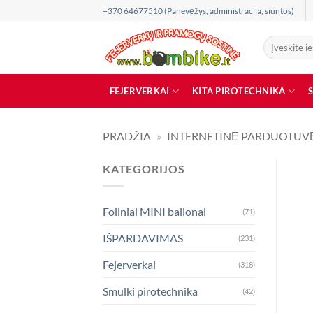
Skip
+370 64677510 (Panevėžys, administracija, siuntos)
to
content
Ieškoti:
FEJERVERKAI
KITA PIROTECHNIKA
PRADŽIA
»
INTERNETINĖ PARDUOTUV
KATEGORIJOS
Foliniai MINI balionai
(71)
IŠPARDAVIMAS
(231)
Fejerverkai
(318)
Smulki pirotechnika
(42)