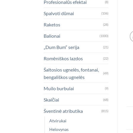
Profesionalūs efektai
(8)
Spalvoti dūmai
(106)
Raketos
(28)
Balionai
(1000)
„Dum Bum“ serija
(21)
Romėniškos lazdos
(22)
Šaltosios ugnelės, fontanai,
(49)
bengališkos ugnelės
Muilo burbulai
(9)
Skaičiai
(68)
Šventinė atributika
(815)
Atvirukai
Helovynas