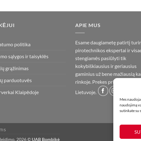
KĖJUI
APIE MUS
Esame daugiametę patirtį turi
atumo politika
pirotechnikos ekspertai ir visa
imo sąlygos ir taisyklės
stengiamės pasiūlyti tik
kokybiškiausius ir geriausius
ių grąžinimas
gaminius už bene mažiausią ka
ų parduotuvės
rinkoje. Prekes pristatome vis
rverkai Klaipėdoje
Lietuvoje.
Mes naudojam
naudojimą var
sutinkate su
TIS
SU
 leidimo. 2026 ©
UAB Bombikė