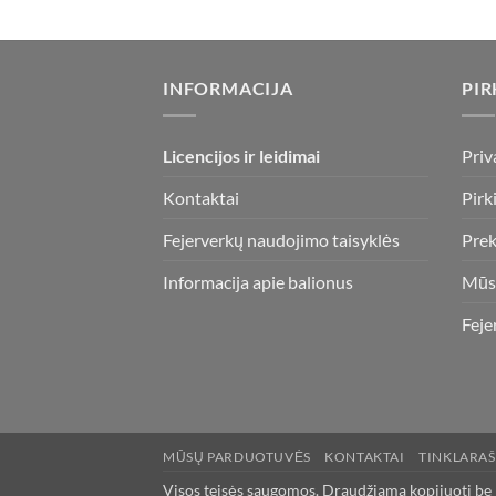
INFORMACIJA
PIR
Licencijos ir leidimai
Priv
Kontaktai
Pirk
Fejerverkų naudojimo taisyklės
Prek
Informacija apie balionus
Mūs
Feje
MŪSŲ PARDUOTUVĖS
KONTAKTAI
TINKLARAŠ
Visos teisės saugomos. Draudžiama kopijuoti be