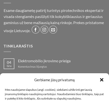
Esame daugiametę patirtį turintys pirotechnikos ekspertai ir
visada stengiamės pasiūlyti tik kokybiškiausius ir geriausius
gaminius už bene mažiausią kainą rinkoje. Prekes pristatome
visoje Lietuvoje.
TINKLARAŠTIS
Elektromobilio įkrovimo prieiga
04
Gru
įraše
Komentavimas išjungtas
Elektromobilio
įkrovimo
Nauja fejerverkų parduotuvė Klaipedoje!
19
prieiga
Gerbiame jūsų privatumą
Lap
įraše
Komentavimas išjungtas
Nauja
Mes naudojame slapukus (angl. cookies), siekdami užtikrinti geriausią
fejerverkų
Kaip fotografuoti fejerverkus
01
įmanomą tinklapio naudojimą vartotojui. Naudodamiesi šiuo tinklapiu, taip pat
parduotuvė
Lap
įraše
ir patekę iš kito tinklapio, Jūs sutinkate su slapukų naudojimu.
Komentavimas išjungtas
Klaipedoje!
Kaip
fotografuoti