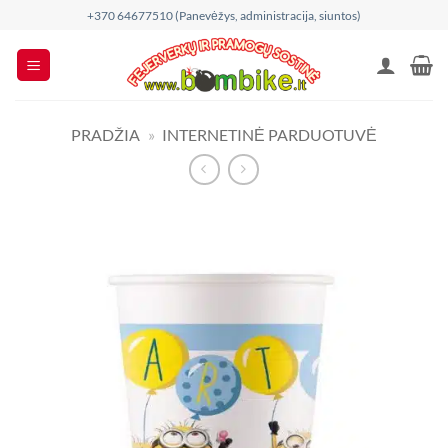
Skip
+370 64677510 (Panevėžys, administracija, siuntos)
to
content
PRADŽIA
»
INTERNETINĖ PARDUOTUVĖ