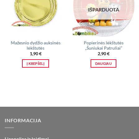
IŠPARDUOTA
Mažesnio dydžio auksinės
Popierinės lėkštutės
lėkštutės
„Šuniukai Patruliai”
1,90
€
2,90
€
Į KREPŠELĮ
DAUGIAU
INFORMACIJA
Licencijos ir leidimai