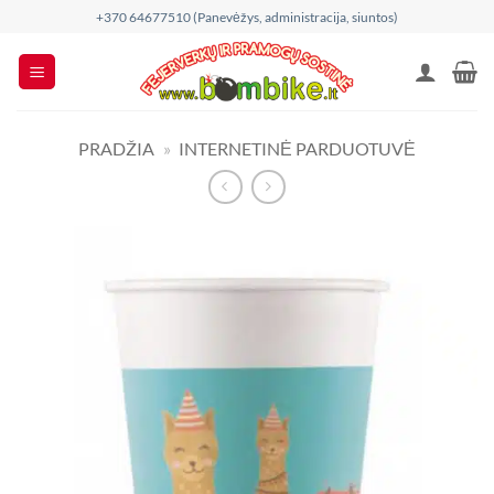
Skip
+370 64677510 (Panevėžys, administracija, siuntos)
to
content
PRADŽIA
»
INTERNETINĖ PARDUOTUVĖ