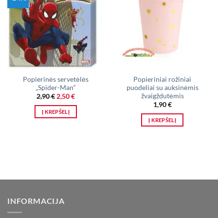
Popierinės servetėlės
Popieriniai rožiniai
„Spider-Man“
puodeliai su auksinėmis
žvaigždutėmis
Original
Current
2,90
€
2,50
€
price
price
1,90
€
was:
is:
Į KREPŠELĮ
2,90 €.
2,50 €.
Į KREPŠELĮ
INFORMACIJA