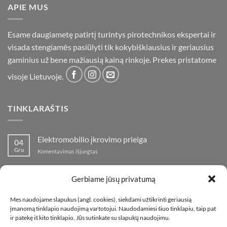
APIE MUS
Esame daugiametę patirtį turintys pirotechnikos ekspertai ir
visada stengiamės pasiūlyti tik kokybiškiausius ir geriausius
gaminius už bene mažiausią kainą rinkoje. Prekes pristatome
visoje Lietuvoje.
TINKLARAŠTIS
Elektromobilio įkrovimo prieiga
04
Gru
įraše
Komentavimas išjungtas
Elektromobilio
įkrovimo
Nauja fejerverkų parduotuvė Klaipedoje!
19
prieiga
Gerbiame jūsų privatumą
Lap
įraše
Komentavimas išjungtas
Nauja
Mes naudojame slapukus (angl. cookies), siekdami užtikrinti geriausią
fejerverkų
Kaip fotografuoti fejerverkus
01
įmanomą tinklapio naudojimą vartotojui. Naudodamiesi šiuo tinklapiu, taip pat
parduotuvė
Lap
įraše
ir patekę iš kito tinklapio, Jūs sutinkate su slapukų naudojimu.
Komentavimas išjungtas
Klaipedoje!
Kaip