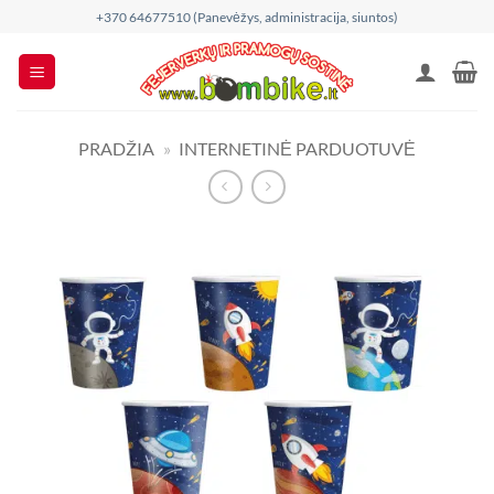
Skip
+370 64677510 (Panevėžys, administracija, siuntos)
to
content
PRADŽIA
»
INTERNETINĖ PARDUOTUVĖ