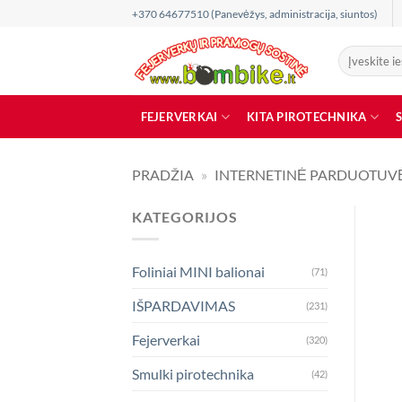
Skip
+370 64677510 (Panevėžys, administracija, siuntos)
to
content
Ieškoti:
FEJERVERKAI
KITA PIROTECHNIKA
PRADŽIA
»
INTERNETINĖ PARDUOTUV
KATEGORIJOS
Foliniai MINI balionai
(71)
IŠPARDAVIMAS
(231)
Fejerverkai
(320)
Smulki pirotechnika
(42)