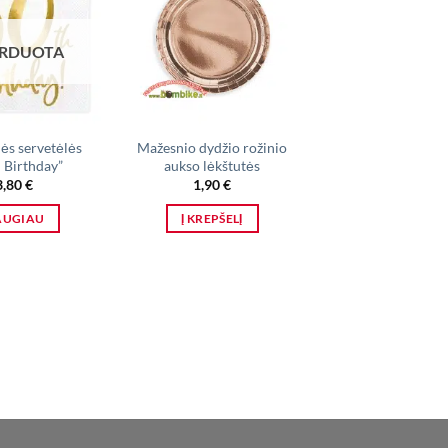
ARDUOTA
IŠPARDUO
ės servetėlės
Mažesnio dydžio rožinio
Mažesnės popier
h Birthday”
aukso lėkštutės
rožinės lėkštutė
auksinėmis
3,80
€
1,90
€
žvaigždutėmi
AUGIAU
Į KREPŠELĮ
1,90
€
DAUGIAU