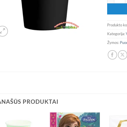
Produkto k
Kategorija:
Žymos:
Puod
ANAŠŪS PRODUKTAI