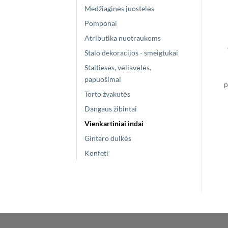
Medžiaginės juostelės
Pomponai
Atributika nuotraukoms
Stalo dekoracijos - smeigtukai
Staltiesės, vėliavėlės,
papuošimai
p
Torto žvakutės
Dangaus žibintai
Vienkartiniai indai
Gintaro dulkės
Konfeti