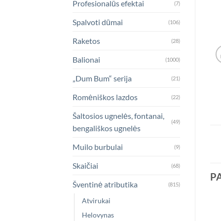
Profesionalūs efektai
(7)
Spalvoti dūmai
(106)
Raketos
(28)
Balionai
(1000)
„Dum Bum“ serija
(21)
Romėniškos lazdos
(22)
Šaltosios ugnelės, fontanai,
(49)
bengališkos ugnelės
Muilo burbulai
(9)
Skaičiai
(68)
P
Šventinė atributika
(815)
Atvirukai
Helovynas