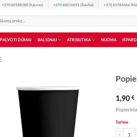
+370 60188280 (Kaunas)
+370 60016691 (Šiauliai)
+370 65764466 (Kla
SPALVOTI DŪMAI
BALIONAI
ATRIBUTIKA
NUOMA
IŠPAR
Ė
Popier
1,90
€
Popierinia
Turime
produkto ki