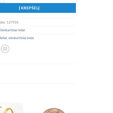
Į KREPŠELĮ
odas:
127926
Vienkartiniai indai
eliai
,
vienkartiniai indai