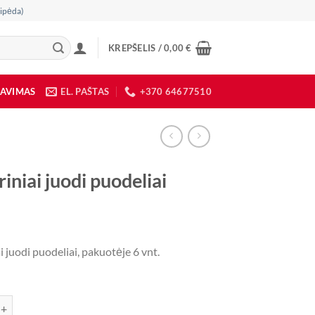
ipėda)
KREPŠELIS /
0,00
€
DAVIMAS
EL. PAŠTAS
+370 64677510
iniai juodi puodeliai
i juodi puodeliai, pakuotėje 6 vnt.
ekis: Popieriniai juodi puodeliai