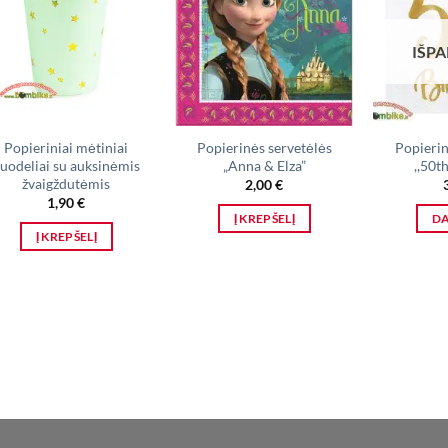
IŠP
Popieriniai mėtiniai
Popierinės servetėlės
Popierin
uodeliai su auksinėmis
„Anna & Elza”
,,50t
žvaigždutėmis
2,00
€
1,90
€
Į KREPŠELĮ
D
Į KREPŠELĮ