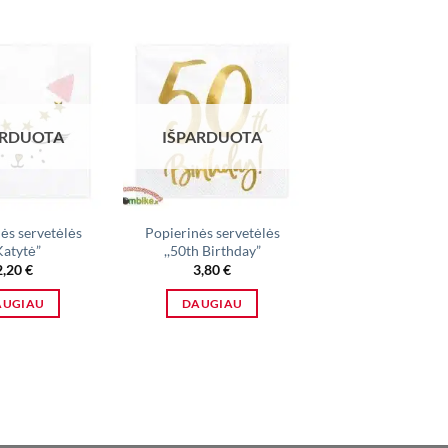
ARDUOTA
IŠPARDUOTA
ės servetėlės
Popierinės servetėlės
Mažesnio dydž
Katytė”
,,50th Birthday”
sidabrinės lėkšt
2,20
€
3,80
€
1,90
€
AUGIAU
DAUGIAU
Į KREPŠELĮ