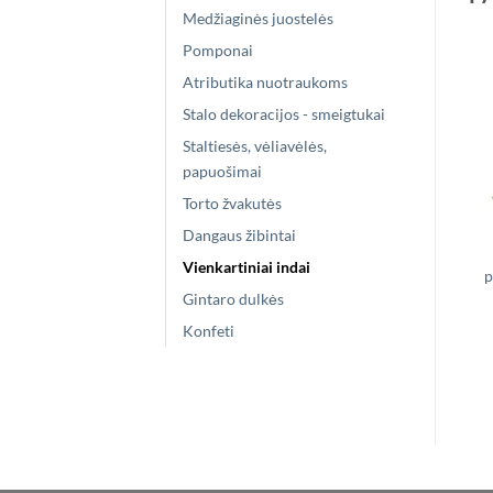
Medžiaginės juostelės
Pomponai
Atributika nuotraukoms
Stalo dekoracijos - smeigtukai
Staltiesės, vėliavėlės,
papuošimai
Torto žvakutės
Dangaus žibintai
Vienkartiniai indai
p
Gintaro dulkės
Konfeti