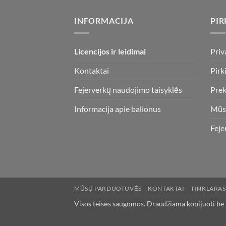
INFORMACIJA
PIR
Licencijos ir leidimai
Priv
Kontaktai
Pirk
Fejerverkų naudojimo taisyklės
Prek
Informacija apie balionus
Mūs
Feje
MŪSŲ PARDUOTUVĖS
KONTAKTAI
TINKLARAŠ
Visos teisės saugomos. Draudžiama kopijuoti be