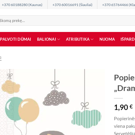
+370 60188280 (Kaunas)
+370 60016691 (Šiauliai)
+370 65764466 (Kla
SPALVOTI DŪMAI
BALIONAI
ATRIBUTIKA
NUOMA
IŠPAR
Ė
Popie
„Dram
1,90
€
Popierinė
viena paku
Servetėlių