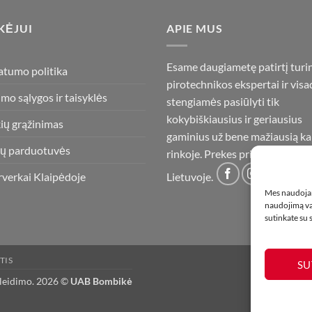
KĖJUI
APIE MUS
Esame daugiametę patirtį turi
atumo politika
pirotechnikos ekspertai ir visa
imo sąlygos ir taisyklės
stengiamės pasiūlyti tik
kokybiškiausius ir geriausius
ių grąžinimas
gaminius už bene mažiausią ka
ų parduotuvės
rinkoje. Prekes pristatome vis
rverkai Klaipėdoje
Lietuvoje.
Mes naudojam
naudojimą var
sutinkate su
TIS
SU
 leidimo. 2026 ©
UAB Bombikė