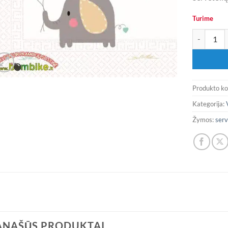
Turime
produkto ki
Produkto k
Kategorija:
Žymos:
serv
ANAŠŪS PRODUKTAI