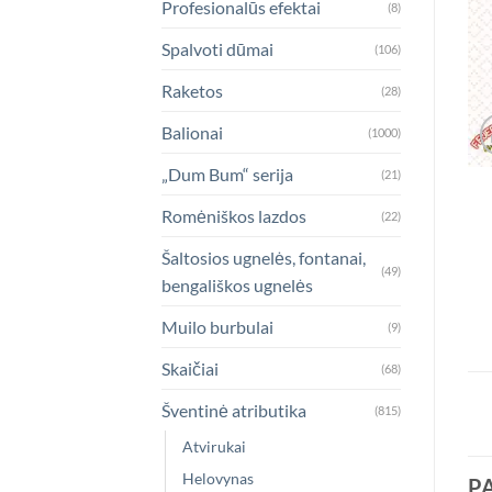
Profesionalūs efektai
(8)
Spalvoti dūmai
(106)
Raketos
(28)
Balionai
(1000)
„Dum Bum“ serija
(21)
Romėniškos lazdos
(22)
Šaltosios ugnelės, fontanai,
(49)
bengališkos ugnelės
Muilo burbulai
(9)
Skaičiai
(68)
Šventinė atributika
(815)
Atvirukai
Helovynas
P