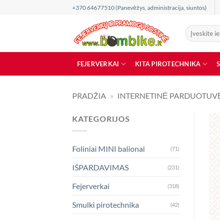
Skip
+370 64677510 (Panevėžys, administracija, siuntos)
to
content
Ieškoti:
FEJERVERKAI
KITA PIROTECHNIKA
PRADŽIA
»
INTERNETINĖ PARDUOTUV
KATEGORIJOS
Foliniai MINI balionai
(71)
IŠPARDAVIMAS
(231)
Fejerverkai
(318)
Smulki pirotechnika
(42)