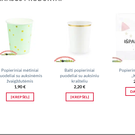
IŠP
Popieriniai mėtiniai
Balti popieriniai
Popierin
uodeliai su auksinėmis
puodeliai su auksiniu
,,
žvaigždutėmis
krašteliu
1,90
€
2,20
€
D
Į KREPŠELĮ
Į KREPŠELĮ