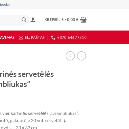
ipėda)
KREPŠELIS /
0,00
€
DAVIMAS
EL. PAŠTAS
+370 64677510
rinės servetėlės
bliukas“
s vienkartinės servetėlės „Drambliukas“,
otė, pakuotėje 20 vnt. servetėlių.
 dydis – 33 x 33 cm.