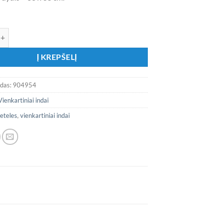
ekis: Popierinės servetėlės „Drambliukas“
Į KREPŠELĮ
odas:
904954
Vienkartiniai indai
eteles
,
vienkartiniai indai