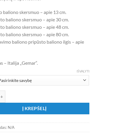
9,90 €
to baliono skersmuo – apie 13 cm.
sto baliono skersmuo – apie 30 cm.
sto baliono skersmuo – apie 48 cm.
sto baliono skersmuo – apie 80 cm.
vimo baliono pripūsto baliono ilgis – apie
 – Italija „Gemar“.
IŠVALYTI
ekis: Pastelinės šampaninės spalvos balionai
Į KREPŠELĮ
odas:
N/A