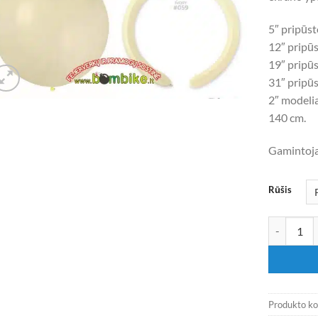
5″ pripūs
12″ pripū
19″ pripū
31″ pripū
2″ modelia
140 cm.
Gamintojas
Rūšis
produkto ki
Produkto k