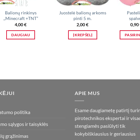
Balionų rinkinys
Juostelė balionų arkoms
Pastel
,,Minecraft +TNT”
pinti 5 m.
spalv
4,00
€
2,00
€
0,90
DAUGIAU
Į KREPŠELĮ
PASIRI
KĖJUI
APIE MUS
Esame daugiametę patirtį turi
atumo politika
pirotechnikos ekspertai ir visa
imo sąlygos ir taisyklės
stengiamės pasiūlyti tik
kokybiškiausius ir geriausius
ių grąžinimas