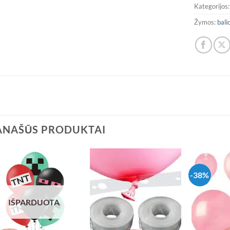
Kategorijos
Žymos:
bali
ANAŠŪS PRODUKTAI
-38%
IŠPARDUOTA