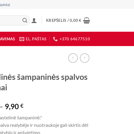
ipėda)
KREPŠELIS /
0,00
€
DAVIMAS
EL. PAŠTAS
+370 64677510
linės šampaninės spalvos
nai
Price
–
9,90
€
range:
pastelinė šampaninė.*
0,90 €
palva realybėje ir nuotraukoje gali skirtis dėl
through
tybių ir apšvietimo.