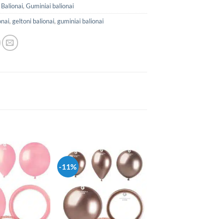
:
Balionai
,
Guminiai balionai
onai
,
geltoni balionai
,
guminiai balionai
-11%