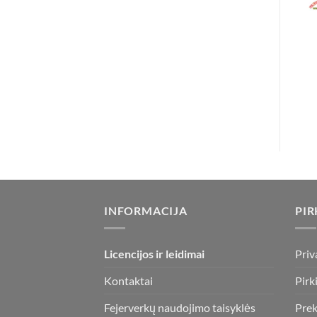
INFORMACIJA
PIR
Licencijos ir leidimai
Priv
Kontaktai
Pirk
Fejerverkų naudojimo taisyklės
Prek