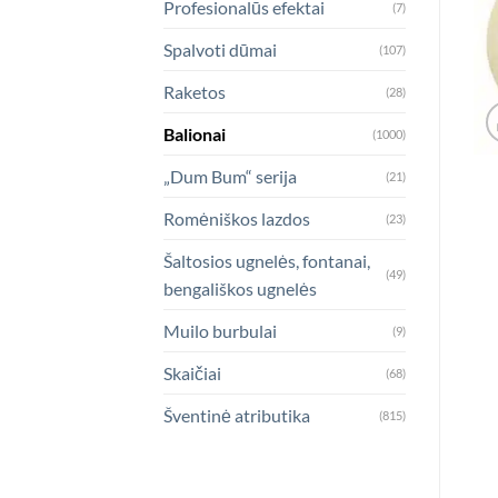
Profesionalūs efektai
(7)
Spalvoti dūmai
(107)
Raketos
(28)
Balionai
(1000)
„Dum Bum“ serija
(21)
Romėniškos lazdos
(23)
Šaltosios ugnelės, fontanai,
(49)
bengališkos ugnelės
Muilo burbulai
(9)
Skaičiai
(68)
Šventinė atributika
(815)