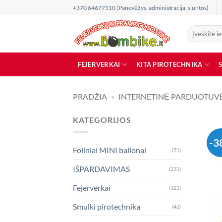
Skip
+370 64677510 (Panevėžys, administracija, siuntos)
to
content
Ieškoti:
FEJERVERKAI
KITA PIROTECHNIKA
PRADŽIA
»
INTERNETINĖ PARDUOTUV
KATEGORIJOS
-3
Foliniai MINI balionai
(71)
IŠPARDAVIMAS
(231)
Fejerverkai
(321)
Smulki pirotechnika
(42)