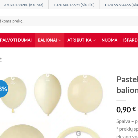
+370 60188280 (Kaunas)
+370 60016691 (Šiauliai)
+370 65764466 (Kla
SPALVOTI DŪMAI
BALIONAI
ATRIBUTIKA
NUOMA
IŠPAR
Ė
Paste
8%
balio
0,90
€
Spalva – 
* prekių s
ekrano ypa