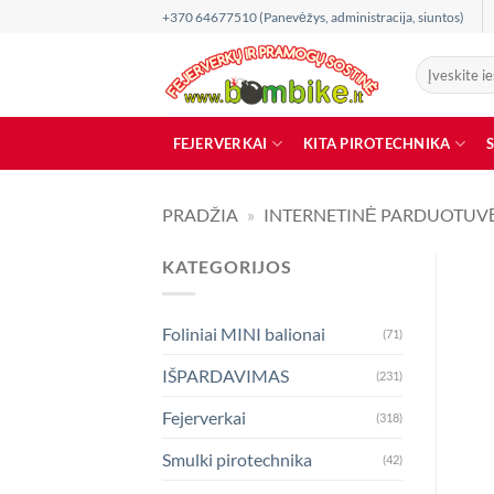
Skip
+370 64677510 (Panevėžys, administracija, siuntos)
to
content
Ieškoti:
FEJERVERKAI
KITA PIROTECHNIKA
PRADŽIA
»
INTERNETINĖ PARDUOTUV
KATEGORIJOS
Foliniai MINI balionai
(71)
IŠPARDAVIMAS
(231)
Fejerverkai
(318)
Smulki pirotechnika
(42)