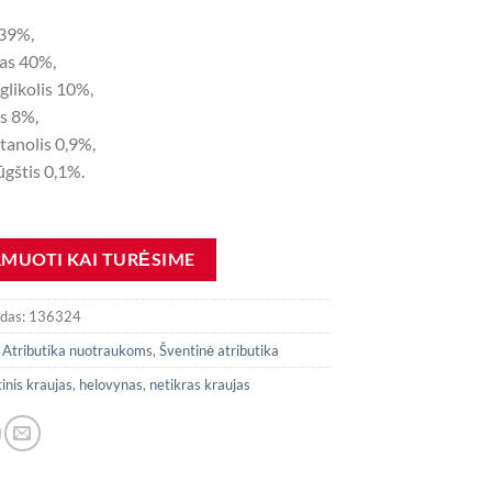
 39%,
nas 40%,
glikolis 10%,
as 8%,
tanolis 0,9%,
rūgštis 0,1%.
odas:
136324
:
Atributika nuotraukoms
,
Šventinė atributika
tinis kraujas
,
helovynas
,
netikras kraujas