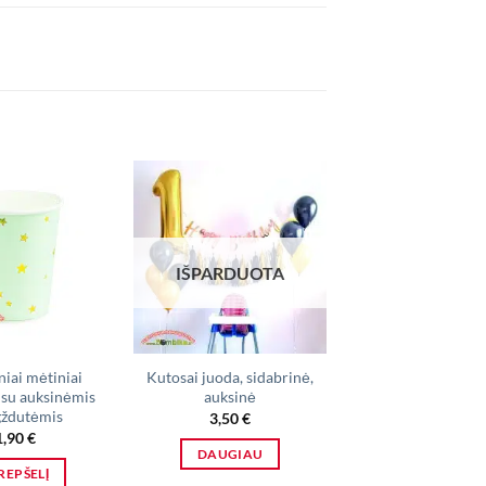
IŠPARDUOTA
niai mėtiniai
Kutosai juoda, sidabrinė,
Lietuviška atrib
 su auksinėmis
auksinė
2,00
€
–
4,80
gždutėmis
3,50
€
1,90
€
PASIRINKTI SAV
DAUGIAU
This
KREPŠELĮ