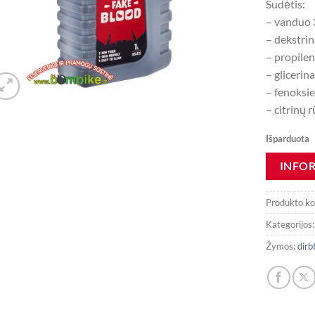
Sudėtis:
– vanduo
– dekstri
– propilen
– glicerin
– fenoksie
– citrinų 
Išparduota
Produkto k
Kategorijos
Žymos:
dirb