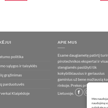
KĖJUI
APIE MUS
Esame daugiametę patirtį turi
atumo politika
pirotechnikos ekspertai ir visa
imo sąlygos ir taisyklės
stengiamės pasiūlyti tik
kokybiškiausius ir geriausius
ių grąžinimas
gaminius už bene mažiausią ka
ų parduotuvės
rinkoje. Prekes pristatome vis
rverkai Klaipėdoje
Lietuvoje.
Mes naudojam
naudojimą var
sutinkate su