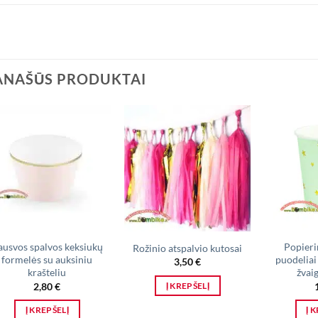
ANAŠŪS PRODUKTAI
ausvos spalvos keksiukų
Popieri
Rožinio atspalvio kutosai
formelės su auksiniu
puodeliai
3,50
€
krašteliu
žvai
2,80
€
Į KREPŠELĮ
Į KREPŠELĮ
Į 