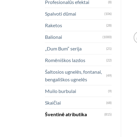
Profesionalūs efektai
(8)
Spalvoti dūmai
(106)
Raketos
(28)
Balionai
(1000)
„Dum Bum“ serija
(21)
Romėniškos lazdos
(22)
Šaltosios ugnelės, fontanai,
(49)
bengališkos ugnelės
Muilo burbulai
(9)
Skaičiai
(68)
Šventinė atributika
(815)