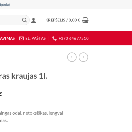
ipėda)
KREPŠELIS /
0,00
€
DAVIMAS
EL. PAŠTAS
+370 64677510
as kraujas 1l.
€
ngas odai, netoksiškas, lengvai
mas.