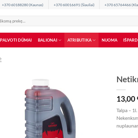
+370 60188280 (Kaunas)
+370 60016691 (Šiauliai)
+370 65764466 (Kla
SPALVOTI DŪMAI
BALIONAI
ATRIBUTIKA
NUOMA
IŠPAR
Ė
Netikr
13,00
Talpa – 1l.
Nekenksmi
nuplauna