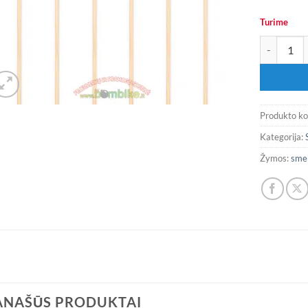
Turime
produkto k
Produkto k
Kategorija:
Žymos:
sme
ANAŠŪS PRODUKTAI