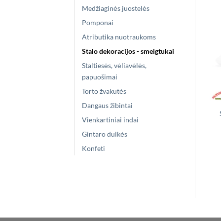
Medžiaginės juostelės
Pomponai
Atributika nuotraukoms
Stalo dekoracijos - smeigtukai
Staltiesės, vėliavėlės,
papuošimai
Torto žvakutės
Dangaus žibintai
Vienkartiniai indai
Gintaro dulkės
Konfeti