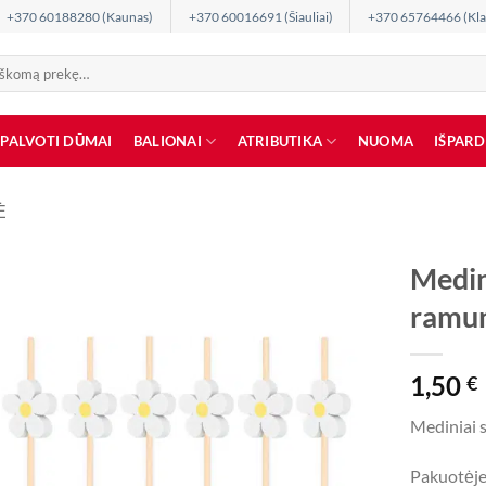
+370 60188280 (Kaunas)
+370 60016691 (Šiauliai)
+370 65764466 (Kla
SPALVOTI DŪMAI
BALIONAI
ATRIBUTIKA
NUOMA
IŠPAR
Ė
Medin
ramu
1,50
€
Mediniai 
Pakuotėje 