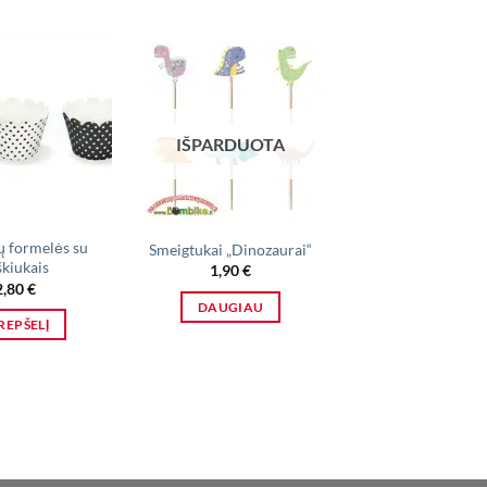
IŠPARDUOTA
ų formelės su
Dėžutė spragės
Smeigtukai „Dinozaurai“
škiukais
„Block Party
1,90
€
2,80
€
3,00
€
DAUGIAU
KREPŠELĮ
Į KREPŠELĮ