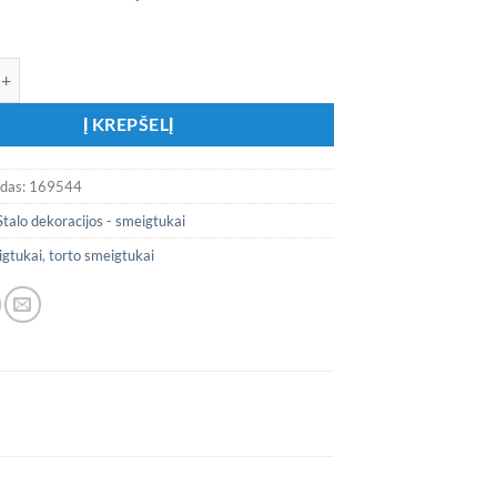
iekis: Mediniai smeigtukai „Baltos ramunės“
Į KREPŠELĮ
odas:
169544
Stalo dekoracijos - smeigtukai
igtukai
,
torto smeigtukai