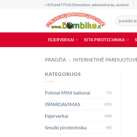
Skip
+370 64677510 (Panevėžys, administracija, siuntos)
to
content
Ieškoti:
FEJERVERKAI
KITA PIROTECHNIKA
PRADŽIA
»
INTERNETINĖ PARDUOTUV
KATEGORIJOS
Foliniai MINI balionai
(71)
IŠPARDAVIMAS
(231)
Fejerverkai
(318)
Smulki pirotechnika
(42)