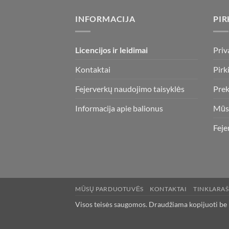
INFORMACIJA
PIR
Licencijos ir leidimai
Priv
Kontaktai
Pirk
Fejerverkų naudojimo taisyklės
Prek
Informacija apie balionus
Mūs
Feje
MŪSŲ PARDUOTUVĖS
KONTAKTAI
TINKLARAŠ
Visos teisės saugomos. Draudžiama kopijuoti be