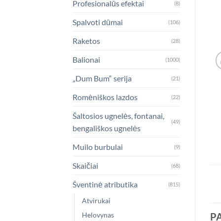
Profesionalūs efektai
(8)
Spalvoti dūmai
(106)
Raketos
(28)
Balionai
(1000)
„Dum Bum“ serija
(21)
Romėniškos lazdos
(22)
Šaltosios ugnelės, fontanai,
(49)
bengališkos ugnelės
Muilo burbulai
(9)
Skaičiai
(68)
Šventinė atributika
(815)
Atvirukai
Helovynas
P