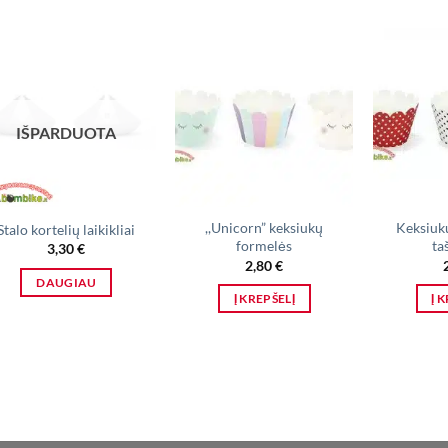
IŠPARDUOTA
,,Unicorn” keksiukų
Keksiuk
Stalo kortelių laikikliai
formelės
ta
3,30
€
2,80
€
DAUGIAU
Į KREPŠELĮ
Į 