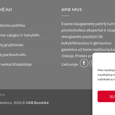
KĖJUI
APIE MUS
Esame daugiametę patirtį turi
atumo politika
pirotechnikos ekspertai ir visa
imo sąlygos ir taisyklės
stengiamės pasiūlyti tik
kokybiškiausius ir geriausius
ių grąžinimas
gaminius už bene mažiausią ka
ų parduotuvės
rinkoje. Prekes pristatome vis
rverkai Klaipėdoje
Lietuvoje.
Mes naudojam
naudojimą var
sutinkate su
TIS
SU
 leidimo. 2026 ©
UAB Bombikė