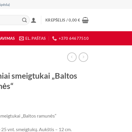
ipėda)
KREPŠELIS /
0,00
€
DAVIMAS
EL. PAŠTAS
+370 64677510
iai smeigtukai „Baltos
nės“
smeigtukai „Baltos ramunės“
25 vnt. smeigtukų. Aukštis – 12 cm.