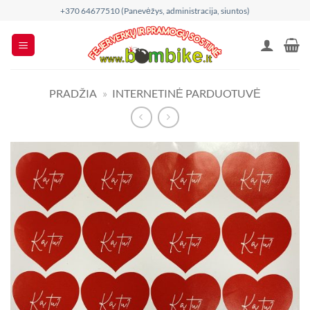
Skip
+370 64677510 (Panevėžys, administracija, siuntos)
to
content
PRADŽIA
»
INTERNETINĖ PARDUOTUVĖ