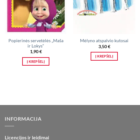
Popierinės servetėlės „Maša
Mėlyno atspalvio kutosai
ir Lokys“
3,50
€
1,90
€
Į KREPŠELĮ
Į KREPŠELĮ
INFORMACIJA
Licencijos ir leidimai