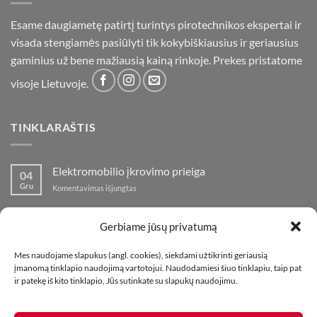
Esame daugiametę patirtį turintys pirotechnikos ekspertai ir
visada stengiamės pasiūlyti tik kokybiškiausius ir geriausius
gaminius už bene mažiausią kainą rinkoje. Prekes pristatome
visoje Lietuvoje.
TINKLARAŠTIS
Elektromobilio įkrovimo prieiga
04
Gru
įraše
Komentavimas išjungtas
Elektromobilio
įkrovimo
Nauja fejerverkų parduotuvė Klaipedoje!
19
prieiga
Gerbiame jūsų privatumą
Lap
įraše
Komentavimas išjungtas
Nauja
Mes naudojame slapukus (angl. cookies), siekdami užtikrinti geriausią
fejerverkų
Kaip fotografuoti fejerverkus
01
įmanomą tinklapio naudojimą vartotojui. Naudodamiesi šiuo tinklapiu, taip pat
parduotuvė
Lap
įraše
ir patekę iš kito tinklapio, Jūs sutinkate su slapukų naudojimu.
Komentavimas išjungtas
Klaipedoje!
Kaip
fotografuoti
fejerverkus