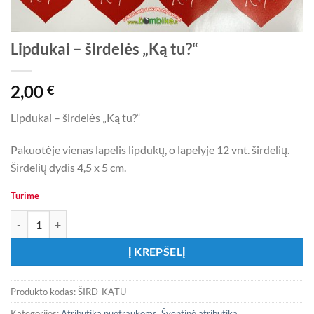
Lipdukai – širdelės „Ką tu?“
2,00
€
Lipdukai – širdelės „Ką tu?“
Pakuotėje vienas lapelis lipdukų, o lapelyje 12 vnt. širdelių.
Širdelių dydis 4,5 x 5 cm.
Turime
produkto kiekis: Lipdukai - širdelės „Ką tu?“
Į KREPŠELĮ
Produkto kodas:
ŠIRD-KĄTU
Kategorijos:
Atributika nuotraukoms
,
Šventinė atributika