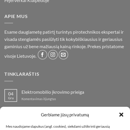
Fejerverkai Klaipėdoje
APIE MUS
Esame daugiametę patirtį turintys pirotechnikos ekspertai ir
visada stengiamės pasiūlyti tik kokybiškiausius ir geriausius
gaminius už bene mažiausią kainą rinkoje. Prekes pristatome
visoje Lietuvoje.
TINKLARAŠTIS
Elektromobilio įkrovimo prieiga
04
Gru
įraše
Komentavimas išjungtas
Elektromobilio
įkrovimo
Nauja fejerverkų parduotuvė Klaipedoje!
19
prieiga
Gerbiame jūsų privatumą
Lap
įraše
Komentavimas išjungtas
Nauja
Mes naudojame slapukus (angl. cookies), siekdami užtikrinti geriausią
fejerverkų
Kaip fotografuoti fejerverkus