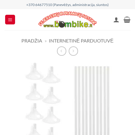
Skip
+370 64677510 (Panevėžys, administracija, siuntos)
to
content
PRADŽIA
»
INTERNETINĖ PARDUOTUVĖ