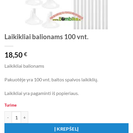
Laikikliai balionams 100 vnt.
18,50
€
Laikikliai balionams
Pakuotėje yra 100 vnt. baltos spalvos laikiklių.
Laikikliai yra pagaminti iš popieriaus.
Turime
produkto kiekis: Laikikliai balionams 100 vnt.
Į KREPŠELĮ