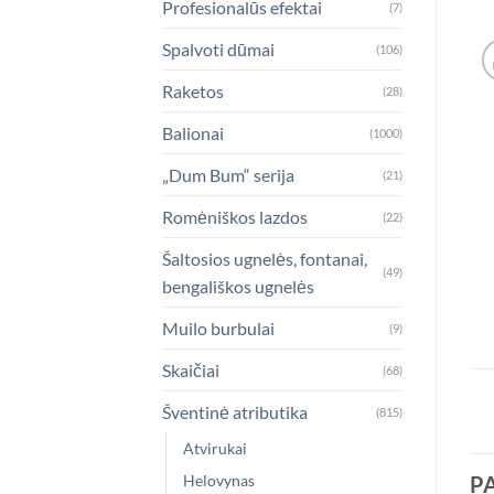
Profesionalūs efektai
(7)
Spalvoti dūmai
(106)
Raketos
(28)
Balionai
(1000)
„Dum Bum“ serija
(21)
Romėniškos lazdos
(22)
Šaltosios ugnelės, fontanai,
(49)
bengališkos ugnelės
Muilo burbulai
(9)
Skaičiai
(68)
Šventinė atributika
(815)
Atvirukai
Helovynas
P