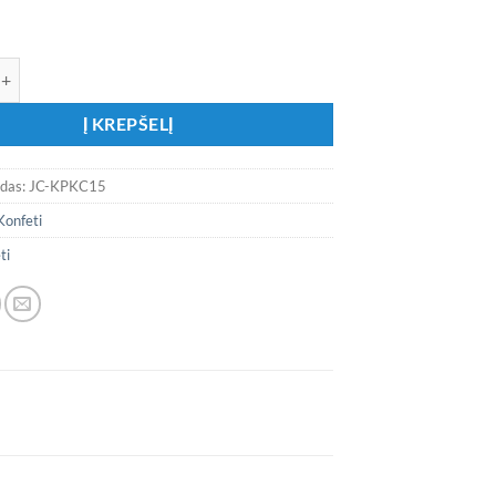
ekis: Konfeti - juodi, auksiniai ir balti apvalūs burbuliukai
Į KREPŠELĮ
odas:
JC-KPKC15
Konfeti
ti