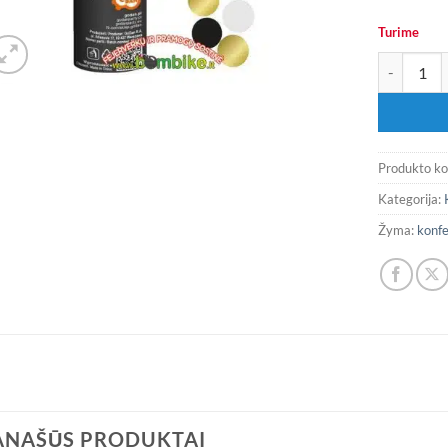
Turime
produkto ki
Produkto k
Kategorija:
Žyma:
konfe
ANAŠŪS PRODUKTAI