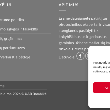
KĖJUI
APIE MUS
Esame daugiametę patirtį turi
atumo politika
pirotechnikos ekspertai ir visa
imo sąlygos ir taisyklės
stengiamės pasiūlyti tik
kokybiškiausius ir geriausius
ių grąžinimas
gaminius už bene mažiausią ka
ų parduotuvės
rinkoje. Prekes pristatome vis
rverkai Klaipėdoje
Lietuvoje.
Mes naudojam
naudojimą var
sutinkate su
TIS
SU
 leidimo. 2026 ©
UAB Bombikė