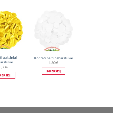
IŠPARDUO
i auksiniai
Konfeti balti pabarstukai
Konfeti „Baltos ši
arstukai
1,30
€
4,00
€
1,50
€
Į KREPŠELĮ
DAUGIAU
KREPŠELĮ