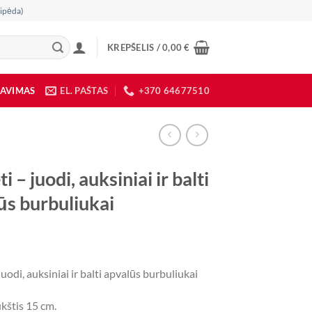
ipėda)
KREPŠELIS /
0,00
€
DAVIMAS
EL. PAŠTAS
+370 64677510
i – juodi, auksiniai ir balti
ūs burbuliukai
juodi, auksiniai ir balti apvalūs burbuliukai
kštis 15 cm.