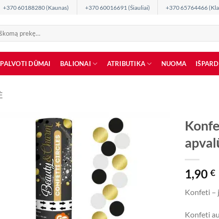
+370 60188280 (Kaunas)
+370 60016691 (Šiauliai)
+370 65764466 (Kla
SPALVOTI DŪMAI
BALIONAI
ATRIBUTIKA
NUOMA
IŠPAR
Ė
Konfet
apval
1,90
€
Konfeti – 
Konfeti au