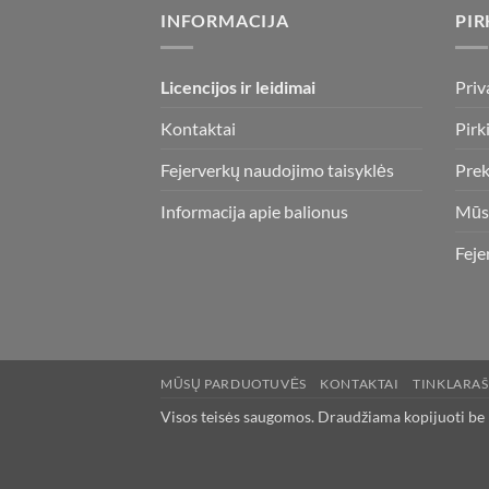
INFORMACIJA
PIR
Licencijos ir leidimai
Priv
Kontaktai
Pirk
Fejerverkų naudojimo taisyklės
Prek
Informacija apie balionus
Mūs
Feje
MŪSŲ PARDUOTUVĖS
KONTAKTAI
TINKLARAŠ
Visos teisės saugomos. Draudžiama kopijuoti be