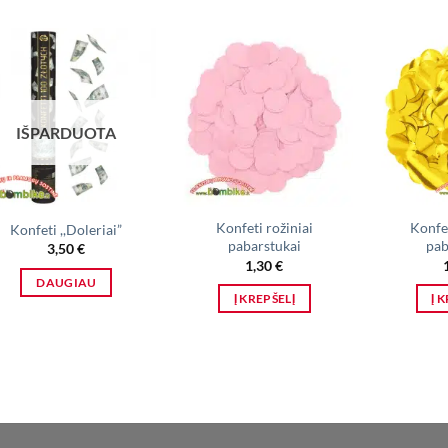
IŠPARDUOTA
Konfeti rožiniai
Konfet
Konfeti ,,Doleriai”
pabarstukai
pab
3,50
€
1,30
€
DAUGIAU
Į KREPŠELĮ
Į 