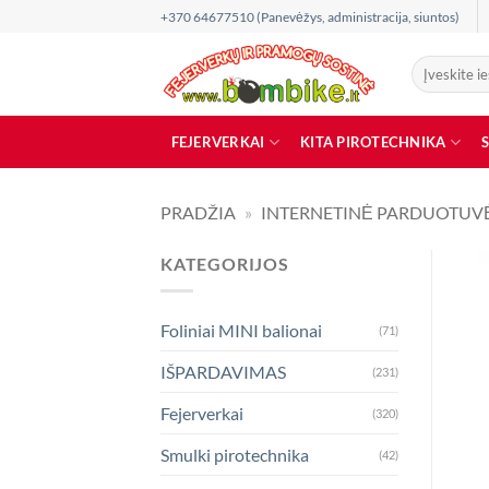
Skip
+370 64677510 (Panevėžys, administracija, siuntos)
to
content
Ieškoti:
FEJERVERKAI
KITA PIROTECHNIKA
PRADŽIA
»
INTERNETINĖ PARDUOTUV
KATEGORIJOS
Foliniai MINI balionai
(71)
IŠPARDAVIMAS
(231)
Fejerverkai
(320)
Smulki pirotechnika
(42)