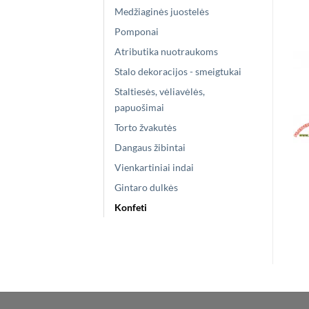
Medžiaginės juostelės
Pomponai
Atributika nuotraukoms
Stalo dekoracijos - smeigtukai
Staltiesės, vėliavėlės,
papuošimai
Torto žvakutės
Dangaus žibintai
Vienkartiniai indai
Gintaro dulkės
Konfeti