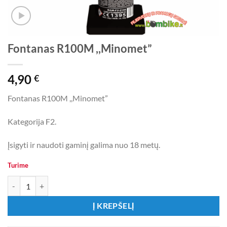
Fontanas R100M ,,Minomet”
4,90
€
Fontanas R100M ,,Minomet”
Kategorija F2.
Įsigyti ir naudoti gaminį galima nuo 18 metų.
Turime
produkto kiekis: Fontanas R100M ,,Minomet"
Į KREPŠELĮ