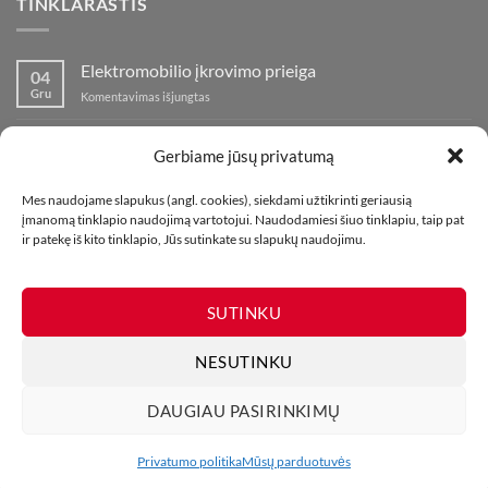
TINKLARAŠTIS
Elektromobilio įkrovimo prieiga
04
Gru
įraše
Komentavimas išjungtas
Elektromobilio
įkrovimo
Nauja fejerverkų parduotuvė Klaipedoje!
19
prieiga
Gerbiame jūsų privatumą
Lap
įraše
Komentavimas išjungtas
Nauja
Mes naudojame slapukus (angl. cookies), siekdami užtikrinti geriausią
fejerverkų
Kaip fotografuoti fejerverkus
01
įmanomą tinklapio naudojimą vartotojui. Naudodamiesi šiuo tinklapiu, taip pat
parduotuvė
Lap
įraše
ir patekę iš kito tinklapio, Jūs sutinkate su slapukų naudojimu.
Komentavimas išjungtas
Klaipedoje!
Kaip
fotografuoti
fejerverkus
SUTINKU
NESUTINKU
DAUGIAU PASIRINKIMŲ
MŪSŲ PARDUOTUVĖS
KONTAKTAI
TINKLARAŠTIS
Visos teisės saugomos. Draudžiama kopijuoti be leidimo. 2026 ©
Privatumo politika
Mūsų parduotuvės
UAB Bombikė