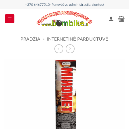
Skip
+370 64677510 (Panevėžys, administracija, siuntos)
to
content
PRADŽIA
»
INTERNETINĖ PARDUOTUVĖ