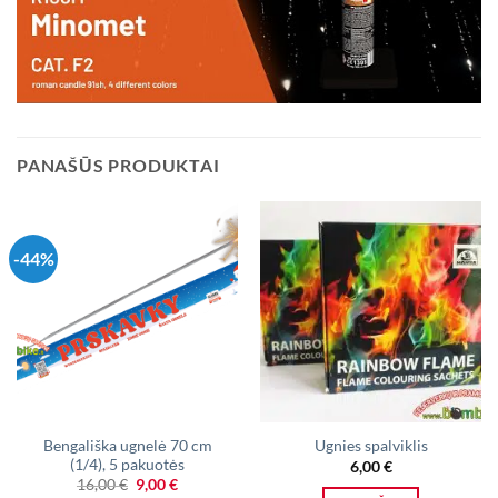
PANAŠŪS PRODUKTAI
-44%
Bengališka ugnelė 70 cm
Ugnies spalviklis
(1/4), 5 pakuotės
6,00
€
Original
Current
16,00
€
9,00
€