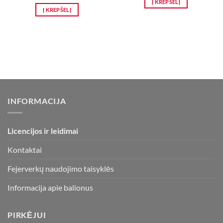
price
price
Į KREPŠELĮ
was:
is:
Į KREPŠELĮ
16,00 €.
9,00 €.
INFORMACIJA
Licencijos ir leidimai
Kontaktai
Fejerverkų naudojimo taisyklės
Informacija apie balionus
PIRKĖJUI