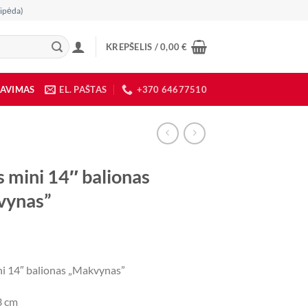
ipėda)
KREPŠELIS /
0,00
€
DAVIMAS
EL. PAŠTAS
+370 64677510
s mini 14″ balionas
vynas”
ini 14″ balionas „Makvynas”
3 cm