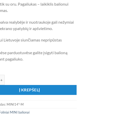
ik su oru. Pagaliukas – laikiklis balionui
amas.
alva realybėje ir nuotraukoje gali nežymiai
l ekrano ypatybių ir apšvietimo.
ui Lietuvoje siunčiamas nepripūstas
ėse parduotuvėse galite įsigyti balioną
ant pagaliuko.
ekis: Folinis mini 14" balionas „Makvynas”
Į KREPŠELĮ
odas:
MINI14"-M
Foliniai MINI balionai