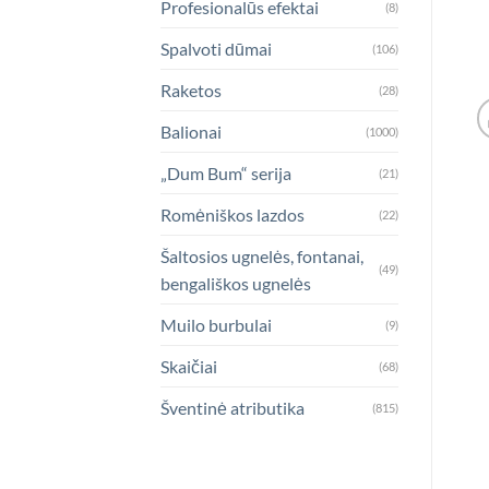
Profesionalūs efektai
(8)
Spalvoti dūmai
(106)
Raketos
(28)
Balionai
(1000)
„Dum Bum“ serija
(21)
Romėniškos lazdos
(22)
Šaltosios ugnelės, fontanai,
(49)
bengališkos ugnelės
Muilo burbulai
(9)
Skaičiai
(68)
Šventinė atributika
(815)