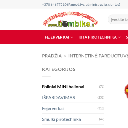
Skip
+370 64677510 (Panevėžys, administracija, siuntos)
to
content
Ieškoti:
FEJERVERKAI
KITA PIROTECHNIKA
PRADŽIA
»
INTERNETINĖ PARDUOTUV
KATEGORIJOS
Foliniai MINI balionai
(71)
IŠPARDAVIMAS
(231)
Fejerverkai
(318)
Smulki pirotechnika
(42)