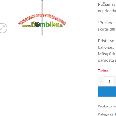
Pučiamas t
neprided
*Prekės sp
skirtis dė
Pristatym
balionas.
Mūsų fizin
paruoštą 
Turime
produkto ki
Produkto k
Kategorija: