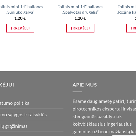
olinis mini 14″ balionas
Folinis mini 14″ balionas
Folinis mi
„Šuniuko galva”
„Spalvotas drugelis”
„Rožinė ka
1,20
€
1,20
€
Į KREPŠELĮ
Į KREPŠELĮ
Į 
KĖJUI
APIE MUS
Esame daugiametę patirtį turi
atumo politika
pirotechnikos ekspertai ir visa
imo sąlygos ir taisyklės
stengiamės pasiūlyti tik
kokybiškiausius ir geriausius
ių grąžinimas
gaminius už bene mažiausią ka