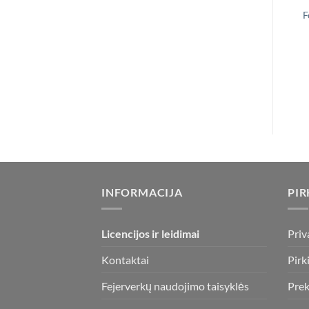
F
INFORMACIJA
PIR
Licencijos ir leidimai
Priv
Kontaktai
Pirk
Fejerverkų naudojimo taisyklės
Prek