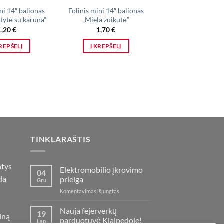
ni 14″ balionas
Folinis mini 14″ balionas
Folinis mini 14″ b
tytė su karūna”
„Miela zuikutė”
„Rožinis saldain
lazdelė”
1,20
€
1,70
€
1,20
€
KREPŠELĮ
Į KREPŠELĮ
Į KREPŠELĮ
TINKLARAŠTIS
ntys
Elektromobilio įkrovimo
04
da
prieiga
Gru
įraše
Komentavimas išjungtas
Elektromobilio
įkrovimo
Nauja fejerverkų
19
iną
prieiga
parduotuvė Klaipedoje!
Lap