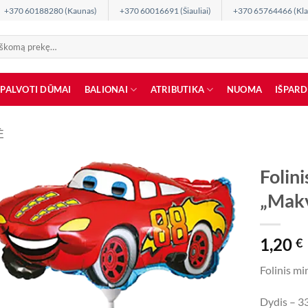
+370 60188280 (Kaunas)
+370 60016691 (Šiauliai)
+370 65764466 (Kla
SPALVOTI DŪMAI
BALIONAI
ATRIBUTIKA
NUOMA
IŠPAR
Ė
Folini
„Mak
1,20
€
Folinis m
Dydis – 3