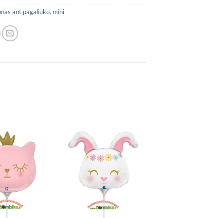
onas ant pagaliuko
,
mini