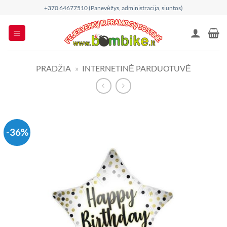
Skip
+370 64677510 (Panevėžys, administracija, siuntos)
to
content
PRADŽIA
»
INTERNETINĖ PARDUOTUVĖ
-36%