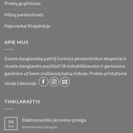
Prekių grąžinimas
Mūsų parduotuvės
Fejerverkai Klaipėdoje
APIE MUS
Esame daugiametę patirtį turintys pirotechnikos ekspertai ir
visada stengiamės pasiūlyti tik kokybiškiausius ir geriausius
gaminius už bene mažiausią kainą rinkoje. Prekes pristatome
visoje Lietuvoje.
TINKLARAŠTIS
Elektromobilio įkrovimo prieiga
04
Gru
įraše
Komentavimas išjungtas
Elektromobilio