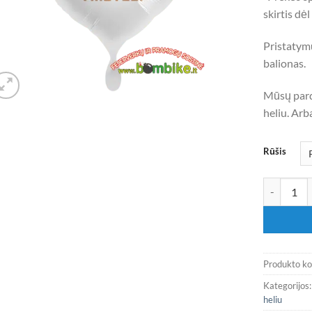
skirtis dė
Pristatym
balionas.
Mūsų pardu
heliu. Arba
Rūšis
produkto ki
Produkto k
Kategorijos
heliu