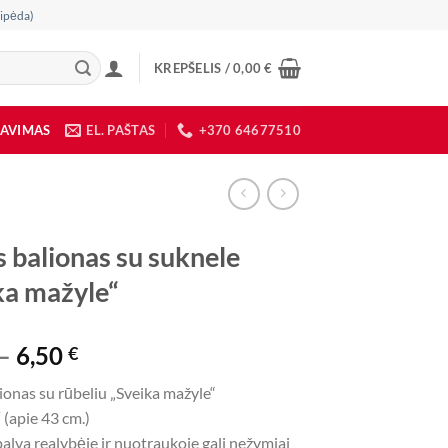
ipėda)
KREPŠELIS /
0,00
€
DAVIMAS
EL. PAŠTAS
+370 64677510
s balionas su suknele
ka mažyle“
Price
–
6,50
€
range:
lionas su rūbeliu „Sveika mažyle“
3,90 €
 (apie 43 cm.)
through
alva realybėje ir nuotraukoje gali nežymiai