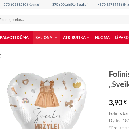
+370 60188280 (Kaunas)
+370 60016691 (Šiauliai)
+370 65764466 (Kla
SPALVOTI DŪMAI
BALIONAI
ATRIBUTIKA
NUOMA
IŠPAR
Ė
Folini
„Svei
3,90
€
Folinis ba
Dydis: 18″
*Prekės sp