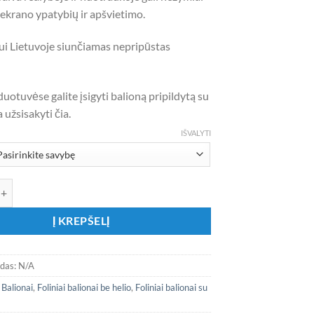
6,50 €
l ekrano ypatybių ir apšvietimo.
ui Lietuvoje siunčiamas nepripūstas
otuvėse galite įsigyti balioną pripildytą su
 užsisakyti čia.
IŠVALYTI
ekis: Folinis balionas su suknele „Sveika mažyle“
Į KREPŠELĮ
odas:
N/A
:
Balionai
,
Foliniai balionai be helio
,
Foliniai balionai su