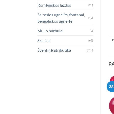
Romėniškos lazdos
(23)
Šaltosios ugnelės, fontanai,
(49)
bengališkos ugnelės
Muilo burbulai
(9)
Skaičiai
P
(68)
Šventinė atributika
(815)
P
-3