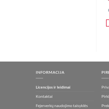
INFORMACIJA
PIR
Licencijos ir leidimai
Priv
Kontaktai
Pirk
Fejerverkų naudojimo taisyklės
Prek