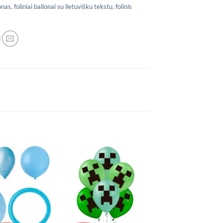
onas
,
foliniai balionai su lietuvišku tekstu
,
folinis