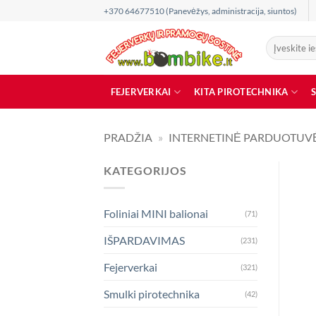
Skip
+370 64677510 (Panevėžys, administracija, siuntos)
to
content
Ieškoti:
FEJERVERKAI
KITA PIROTECHNIKA
PRADŽIA
»
INTERNETINĖ PARDUOTUV
KATEGORIJOS
Foliniai MINI balionai
(71)
IŠPARDAVIMAS
(231)
Fejerverkai
(321)
Smulki pirotechnika
(42)