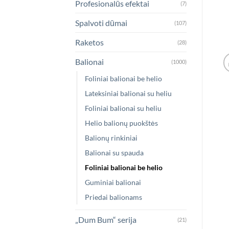
Profesionalūs efektai
(7)
Spalvoti dūmai
(107)
Raketos
(28)
Balionai
(1000)
Foliniai balionai be helio
Lateksiniai balionai su heliu
Foliniai balionai su heliu
Helio balionų puokštės
Balionų rinkiniai
Balionai su spauda
Foliniai balionai be helio
Guminiai balionai
Priedai balionams
„Dum Bum“ serija
(21)