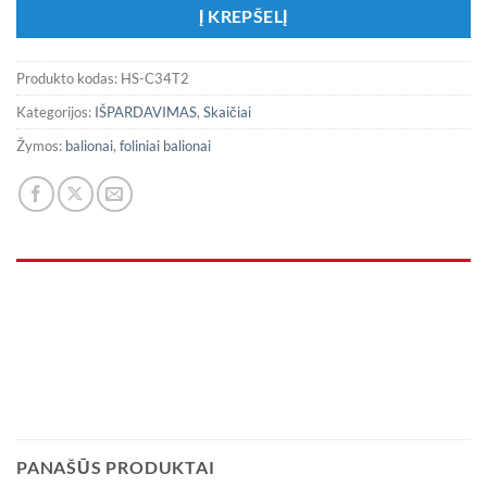
Į KREPŠELĮ
Produkto kodas:
HS-C34T2
Kategorijos:
IŠPARDAVIMAS
,
Skaičiai
Žymos:
balionai
,
foliniai balionai
PANAŠŪS PRODUKTAI