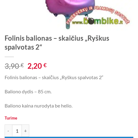
Folinis balionas – skaičius „Ryškus
spalvotas 2“
Original
Current
3,90
2,20
€
€
price
price
Folinis balionas – skaičius „Ryškus spalvotas 2“
was:
is:
3,90 €.
2,20 €.
Baliono dydis – 85 cm.
Baliono kaina nurodyta be helio.
Turime
produkto kiekis: Folinis balionas - skaičius „Ryškus spalvotas 2“