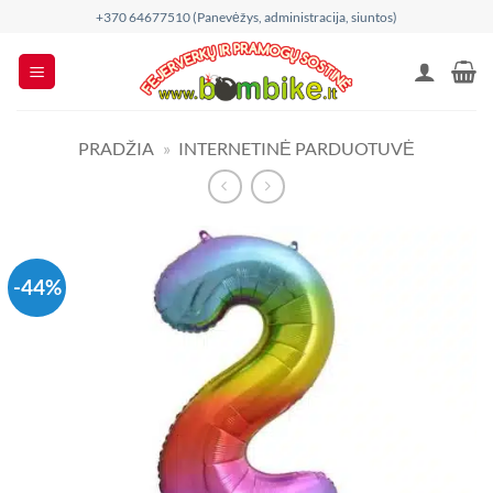
Skip
+370 64677510 (Panevėžys, administracija, siuntos)
to
content
PRADŽIA
»
INTERNETINĖ PARDUOTUVĖ
-44%