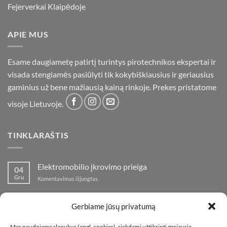
Fejerverkai Klaipėdoje
APIE MUS
Esame daugiametę patirtį turintys pirotechnikos ekspertai ir
visada stengiamės pasiūlyti tik kokybiškiausius ir geriausius
gaminius už bene mažiausią kainą rinkoje. Prekes pristatome
visoje Lietuvoje.
TINKLARAŠTIS
Elektromobilio įkrovimo prieiga
04
Gru
įraše
Komentavimas išjungtas
Elektromobilio
įkrovimo
Nauja fejerverkų parduotuvė Klaipedoje!
19
prieiga
Gerbiame jūsų privatumą
Lap
įraše
Komentavimas išjungtas
Nauja
Mes naudojame slapukus (angl. cookies), siekdami užtikrinti geriausią