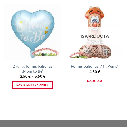
IŠPARDUOTA
Žydras folinis balionas
Folinis balionas „Mr. Penis“
„Mom to Be“
4,50
€
Price
2,50
€
–
5,50
€
range:
DAUGIAU
2,50 €
PASIRINKTI SAVYBES
through
5,50 €
This
product
has
multiple
variants.
The