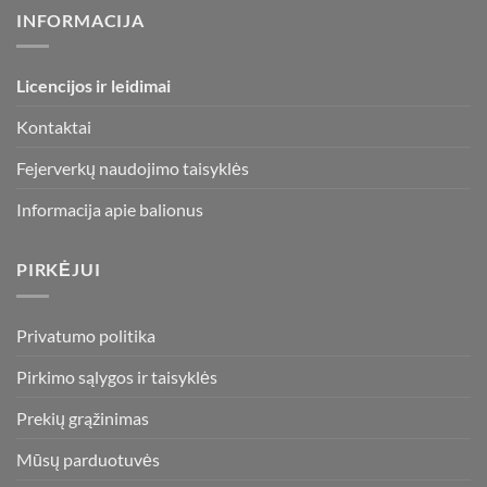
options
INFORMACIJA
may
be
chosen
Licencijos ir leidimai
on
the
Kontaktai
product
page
Fejerverkų naudojimo taisyklės
Informacija apie balionus
PIRKĖJUI
Privatumo politika
Pirkimo sąlygos ir taisyklės
Prekių grąžinimas
Mūsų parduotuvės