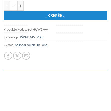
produkto kiekis: Folinis balionas - skaičius „Avietinis raudonas 1“
Į KREPŠELĮ
Produkto kodas:
BC-HCW1-AV
Kategorija:
IŠPARDAVIMAS
Žymos:
balionai
,
foliniai balionai