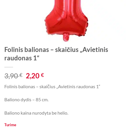
Folinis balionas – skaičius „Avietinis
raudonas 1“
Original
Current
3,90
2,20
€
€
price
price
Folinis balionas – skaičius „Avietinis raudonas 1“
was:
is:
3,90 €.
2,20 €.
Baliono dydis – 85 cm.
Baliono kaina nurodyta be helio.
Turime