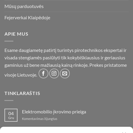
Mūsų parduotuvės
Fejerverkai Klaipėdoje
APIE MUS
Esame daugiametę patirtį turintys pirotechnikos ekspertai ir
visada stengiamės pasiūlyti tik kokybiškiausius ir geriausius
gaminius už bene mažiausią kainą rinkoje. Prekes pristatome
visoje Lietuvoje.
TINKLARAŠTIS
Elektromobilio įkrovimo prieiga
04
Gru
įraše
Komentavimas išjungtas
Elektromobilio
įkrovimo
Nauja fejerverkų parduotuvė Klaipedoje!
19