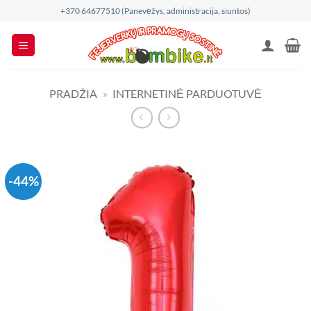
Skip
+370 64677510 (Panevėžys, administracija, siuntos)
to
content
PRADŽIA
»
INTERNETINĖ PARDUOTUVĖ
-44%