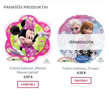
PANAŠŪS PRODUKTAI
IŠPARDUOTA
Folinis balionas „Minnie
Folinis balionas „Frozen“
Mouse Gėlytė“
4,50
€
3,95
€
DAUGIAU
Į KREPŠELĮ