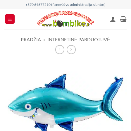
Skip
+370 64677510 (Panevėžys, administracija, siuntos)
to
content
PRADŽIA
»
INTERNETINĖ PARDUOTUVĖ