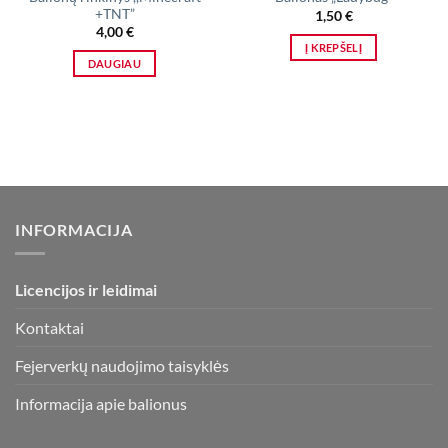
+TNT”
1,50
€
4,00
€
Į KREPŠELĮ
DAUGIAU
INFORMACIJA
Licencijos ir leidimai
Kontaktai
Fejerverkų naudojimo taisyklės
Informacija apie balionus