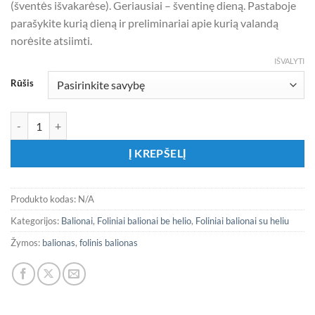
(šventės išvakarėse). Geriausiai – šventinę dieną. Pastaboje
parašykite kurią dieną ir preliminariai apie kurią valandą
norėsite atsiimti.
IŠVALYTI
Rūšis
produkto kiekis: Folinis balionas „Ryklys“
Į KREPŠELĮ
Produkto kodas:
N/A
Kategorijos:
Balionai
,
Foliniai balionai be helio
,
Foliniai balionai su heliu
Žymos:
balionas
,
folinis balionas