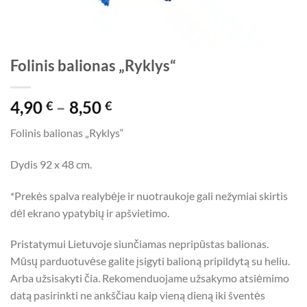
Folinis balionas „Ryklys“
Price
4,90
–
8,50
€
€
range:
Folinis balionas „Ryklys“
4,90 €
through
Dydis 92 x 48 cm.
8,50 €
*Prekės spalva realybėje ir nuotraukoje gali nežymiai skirtis
dėl ekrano ypatybių ir apšvietimo.
Pristatymui Lietuvoje siunčiamas nepripūstas balionas.
Mūsų parduotuvėse galite įsigyti balioną pripildytą su heliu.
Arba užsisakyti čia. Rekomenduojame užsakymo atsiėmimo
datą pasirinkti ne ankščiau kaip vieną dieną iki šventės