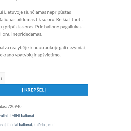
ui Lietuvoje siunčiamas nepripūstas
Balionas pildomas tik su oru. Reikia lituoti,
tų pripūstas oras. Prie baliono pagaliukas –
balionui nepridedamas.
alva realybėje ir nuotraukoje gali nežymiai
l ekrano ypatybių ir apšvietimo.
ekis: Folinis mini 14″ balionas „Spalvotas saldainis - lazdelė”
Į KREPŠELĮ
odas:
720940
Foliniai MINI balionai
onai
,
foliniai balionai
,
kalėdos
,
mini