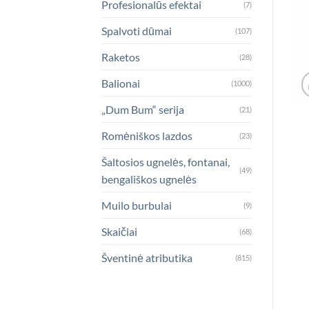
Profesionalūs efektai
(7)
Spalvoti dūmai
(107)
Raketos
(28)
Balionai
(1000)
„Dum Bum“ serija
(21)
Romėniškos lazdos
(23)
Šaltosios ugnelės, fontanai,
(49)
bengališkos ugnelės
Muilo burbulai
(9)
Skaičiai
(68)
Šventinė atributika
(815)