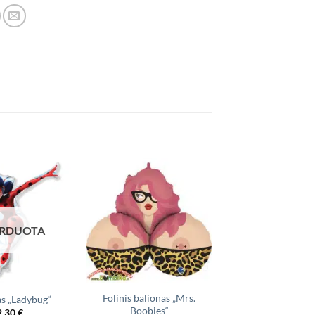
ARDUOTA
IŠPARDUO
Folinis balionas „Mrs.
as „Ladybug“
Balionas „Vienar
Boobies“
2,30
€
2,30
€