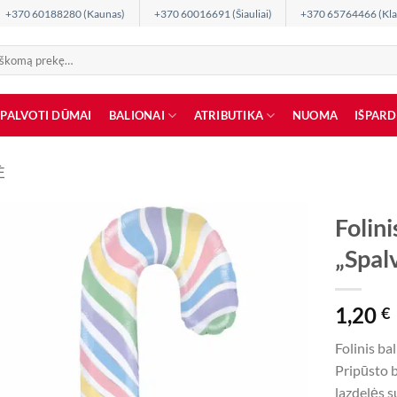
+370 60188280 (Kaunas)
+370 60016691 (Šiauliai)
+370 65764466 (Kla
SPALVOTI DŪMAI
BALIONAI
ATRIBUTIKA
NUOMA
IŠPAR
Ė
Folini
„Spalv
1,20
€
Folinis ba
Pripūsto b
lazdelės s