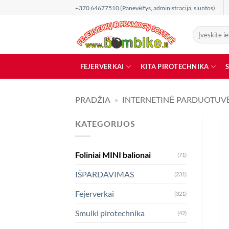
Skip
+370 64677510 (Panevėžys, administracija, siuntos)
to
content
Ieškoti:
FEJERVERKAI
KITA PIROTECHNIKA
PRADŽIA
»
INTERNETINĖ PARDUOTUV
KATEGORIJOS
Foliniai MINI balionai
(71)
IŠPARDAVIMAS
(231)
Fejerverkai
(321)
Smulki pirotechnika
(42)