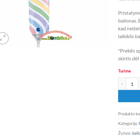
Pristatym
balionas. 
kad neišei
laikiklis 
*Prekės sp
skirtis dė
Turime
produkto ki
Produkto k
Kategorija:
Žymos:
bali