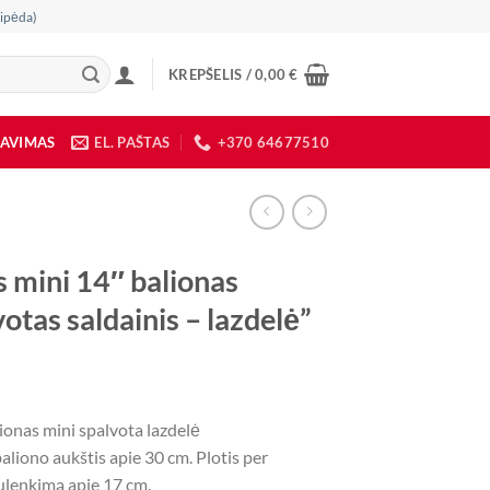
ipėda)
KREPŠELIS /
0,00
€
DAVIMAS
EL. PAŠTAS
+370 64677510
s mini 14″ balionas
otas saldainis – lazdelė”
lionas mini spalvota lazdelė
aliono aukštis apie 30 cm. Plotis per
ulenkimą apie 17 cm.