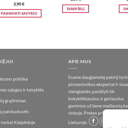
3,90
€
Į KREPŠELĮ
D
PASIRINKTI SAVYBES
This
product
has
multiple
variants.
The
options
KĖJUI
APIE MUS
may
be
Esame daugiametę patirtį turi
atumo politika
chosen
pirotechnikos ekspertai ir visa
on
imo sąlygos ir taisyklės
stengiamės pasiūlyti tik
the
kokybiškiausius ir geriausius
product
ių grąžinimas
gaminius už bene mažiausią ka
page
ų parduotuvės
rinkoje. Prekes pristatome vis
rverkai Klaipėdoje
Lietuvoje.