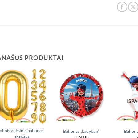
ANAŠŪS PRODUKTAI
IŠP
olinis auksinis balionas
Balionas „Ladybug“
Balion
– skaičius
1,50
€