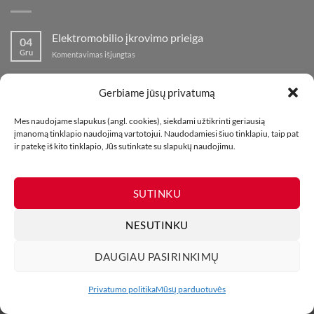
Elektromobilio įkrovimo prieiga
04
Gru
įraše
Komentavimas išjungtas
Elektromobilio
įkrovimo
Nauja fejerverkų parduotuvė Klaipedoje!
19
prieiga
Gerbiame jūsų privatumą
Lap
įraše
Komentavimas išjungtas
Nauja
Mes naudojame slapukus (angl. cookies), siekdami užtikrinti geriausią
fejerverkų
Kaip fotografuoti fejerverkus
01
įmanomą tinklapio naudojimą vartotojui. Naudodamiesi šiuo tinklapiu, taip pat
parduotuvė
Lap
įraše
Komentavimas išjungtas
ir patekę iš kito tinklapio, Jūs sutinkate su slapukų naudojimu.
Klaipedoje!
Kaip
fotografuoti
fejerverkus
SUTINKU
NESUTINKU
DAUGIAU PASIRINKIMŲ
MŪSŲ PARDUOTUVĖS
KONTAKTAI
TINKLARAŠTIS
Visos teisės saugomos. Draudžiama kopijuoti be leidimo. 2026 ©
Privatumo politika
Mūsų parduotuvės
UAB Bombikė