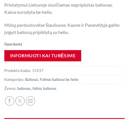
Pristatymui Lietuvoje siunčiamas nepripūstas balionas.
Kaina nurodyta be helio.
Mūsų parduotuvėse Šiauliuose, Kaune ir Panevėžyje galite
įsigyti balioną pripildytą su heliu.
Išparduota
Produkto kodas:
15437
Kategorijos:
Balionai
,
Foliniai balionai be helio
Žymos:
balionas
,
folinis balionas