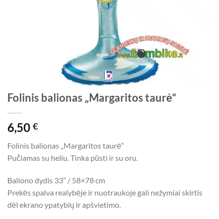
Folinis balionas „Margaritos taurė“
6,50
€
Folinis balionas „Margaritos taurė“
Pučiamas su heliu. Tinka pūsti ir su oru.
Baliono dydis 33″ / 58×78 cm
Prekės spalva realybėje ir nuotraukoje gali nežymiai skirtis
dėl ekrano ypatybių ir apšvietimo.