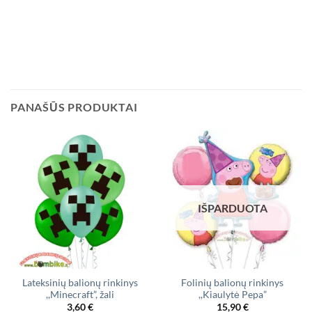
PANAŠŪS PRODUKTAI
IŠPARDUOTA
Lateksinių balionų rinkinys
Folinių balionų rinkinys
,,Minecraft”, žali
,,Kiaulytė Pepa”
3,60
€
15,90
€