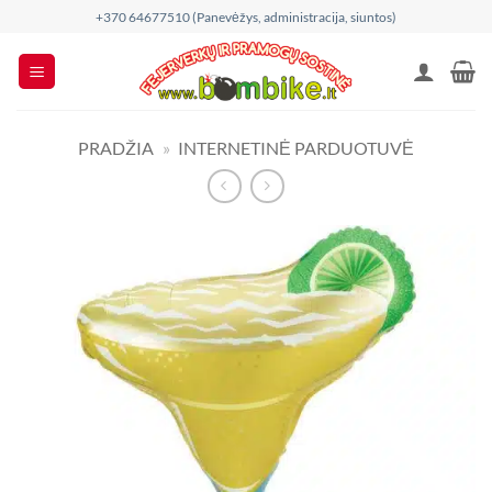
Skip
+370 64677510 (Panevėžys, administracija, siuntos)
to
content
PRADŽIA
»
INTERNETINĖ PARDUOTUVĖ