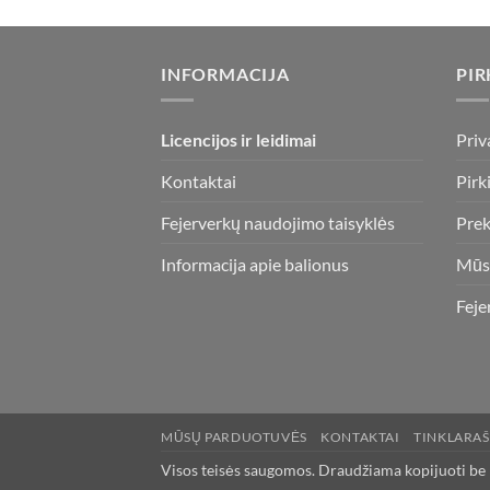
INFORMACIJA
PIR
Licencijos ir leidimai
Priv
Kontaktai
Pirk
Fejerverkų naudojimo taisyklės
Prek
Informacija apie balionus
Mūs
Feje
MŪSŲ PARDUOTUVĖS
KONTAKTAI
TINKLARAŠ
Visos teisės saugomos. Draudžiama kopijuoti be