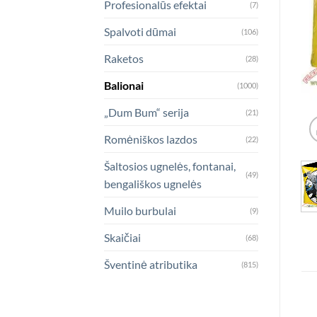
Profesionalūs efektai
(7)
Spalvoti dūmai
(106)
Raketos
(28)
Balionai
(1000)
„Dum Bum“ serija
(21)
Romėniškos lazdos
(22)
Šaltosios ugnelės, fontanai,
(49)
bengališkos ugnelės
Muilo burbulai
(9)
Skaičiai
(68)
Šventinė atributika
(815)