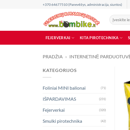
Skip
+370 64677510 (Panevėžys, administracija, siuntos)
to
content
Ieškoti:
FEJERVERKAI
KITA PIROTECHNIKA
PRADŽIA
»
INTERNETINĖ PARDUOTUV
KATEGORIJOS
Foliniai MINI balionai
(71)
IŠPARDAVIMAS
(231)
Fejerverkai
(320)
Smulki pirotechnika
(42)