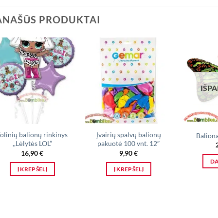
ANAŠŪS PRODUKTAI
IŠP
olinių balionų rinkinys
Įvairių spalvų balionų
Baliona
,,Lėlytės LOL”
pakuotė 100 vnt. 12″
16,90
€
9,90
€
D
Į KREPŠELĮ
Į KREPŠELĮ