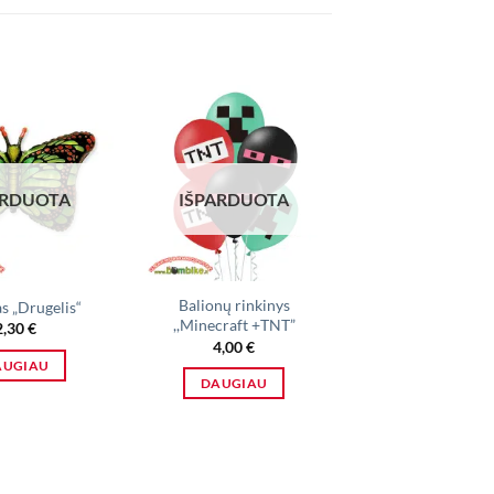
ARDUOTA
IŠPARDUOTA
IŠPARDUO
Balionų rinkinys
Folinis balionas „K
s „Drugelis“
,,Minecraft +TNT”
Rožinė
2,30
€
4,00
€
3,50
€
AUGIAU
DAUGIAU
DAUGIAU