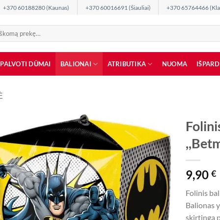
+370 60188280 (Kaunas)
+370 60016691 (Šiauliai)
+370 65764466 (Kla
SPALVOTI DŪMAI
BALIONAI
ATRIBUTIKA
NUOMA
IŠPAR
Ė
Folini
,,Bet
9,90
€
Folinis ba
Balionas y
skirtingą p