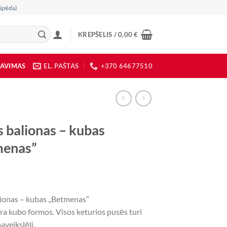
ipėda)
KREPŠELIS /
0,00
€
DAVIMAS
EL. PAŠTAS
+370 64677510
s balionas – kubas
menas”
lionas – kubas ,,Betmenas”
ra kubo formos. Visos keturios pusės turi
aveikslėlį.