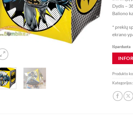
Dydis – 3
Baliono ka
* prekių s
ekrano ypa
Išparduota
Produkto k
Kategorijos