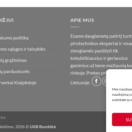
KĖJUI
APIE MUS
Esame daugiametę patirtį turi
atumo politika
pirotechnikos ekspertai ir visa
imo sąlygos ir taisyklės
stengiamės pasiūlyti tik
kokybiškiausius ir geriausius
ių grąžinimas
gaminius už bene mažiausią ka
ų parduotuvės
rinkoje. Prekes pristatome vis
rverkai Klaipėdoje
Lietuvoje.
Mes naudojam
naudojimą var
sutinkate su
TIS
SU
 leidimo. 2026 ©
UAB Bombikė