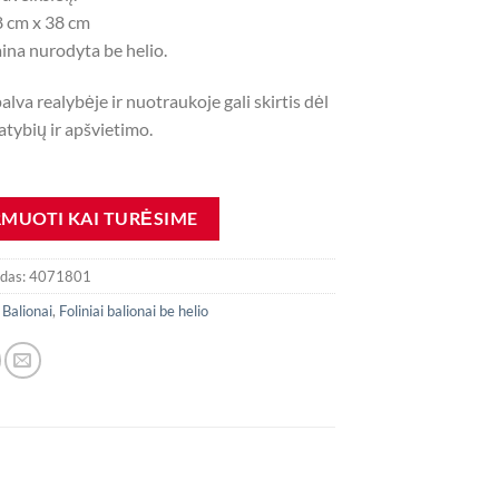
8 cm x 38 cm
ina nurodyta be helio.
palva realybėje ir nuotraukoje gali skirtis dėl
tybių ir apšvietimo.
odas:
4071801
:
Balionai
,
Foliniai balionai be helio