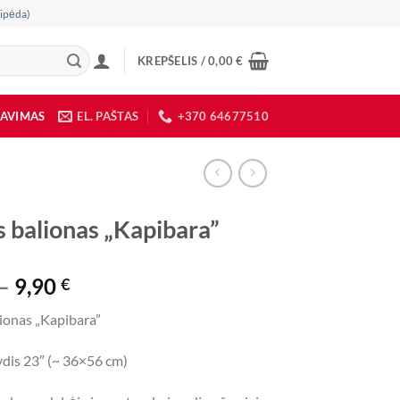
ipėda)
KREPŠELIS /
0,00
€
DAVIMAS
EL. PAŠTAS
+370 64677510
is balionas „Kapibara”
Price
–
9,90
€
range:
lionas „Kapibara”
6,40 €
through
ydis 23″ (~ 36×56 cm)
9,90 €