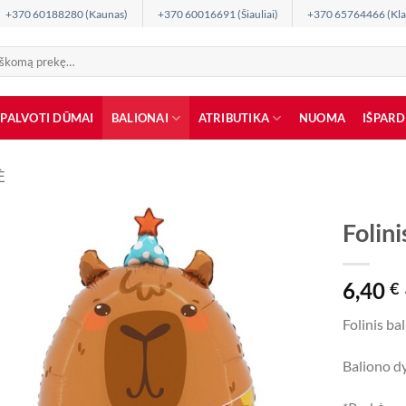
+370 60188280 (Kaunas)
+370 60016691 (Šiauliai)
+370 65764466 (Kla
SPALVOTI DŪMAI
BALIONAI
ATRIBUTIKA
NUOMA
IŠPAR
Ė
Folin
6,40
€
Folinis ba
Baliono d