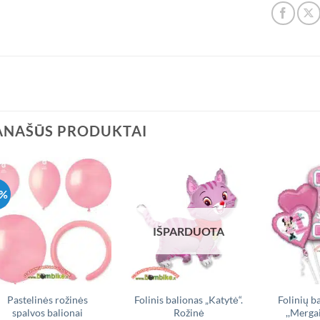
ANAŠŪS PRODUKTAI
8%
IŠPARDUOTA
Pastelinės rožinės
Folinis balionas „Katytė“.
Folinių b
spalvos balionai
Rožinė
,,Merga