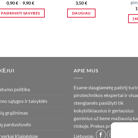
gim
Price
0,90
€
–
9,90
€
3,50
€
range:
1
0,90 €
PASIRINKTI SAVYBES
DAUGIAU
through
Į 
9,90 €
This
product
has
multiple
variants.
The
options
KĖJUI
APIE MUS
may
be
chosen
Esame daugiametę patirtį turi
atumo politika
on
pirotechnikos ekspertai ir visa
the
imo sąlygos ir taisyklės
stengiamės pasiūlyti tik
product
kokybiškiausius ir geriausius
ių grąžinimas
page
gaminius už bene mažiausią ka
ų parduotuvės
rinkoje. Prekes pristatome vis
rverkai Klaipėdoje
Lietuvoje.