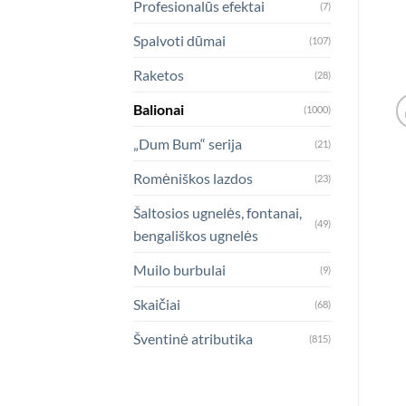
Profesionalūs efektai
(7)
Spalvoti dūmai
(107)
Raketos
(28)
Balionai
(1000)
„Dum Bum“ serija
(21)
Romėniškos lazdos
(23)
Šaltosios ugnelės, fontanai,
(49)
bengališkos ugnelės
Muilo burbulai
(9)
Skaičiai
(68)
Šventinė atributika
(815)