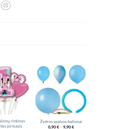
IŠPARDUO
alionų rinkinys
Žydros spalvos balionai
Balionas „Druge
itės pirmasis
Price
0,90
€
–
9,90
€
2,30
€