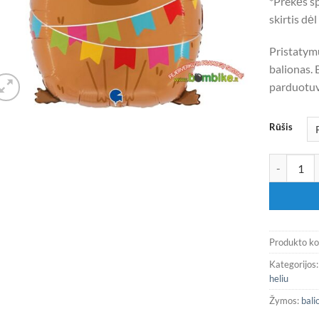
*Prekės sp
skirtis dė
Pristatym
balionas. 
parduotuv
Rūšis
produkto ki
Produkto k
Kategorijos
heliu
Žymos:
bali