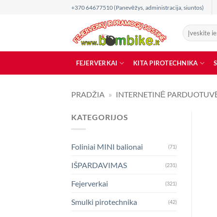
Skip
+370 64677510 (Panevėžys, administracija, siuntos)
to
content
Ieškoti:
FEJERVERKAI
KITA PIROTECHNIKA
PRADŽIA
»
INTERNETINĖ PARDUOTUV
KATEGORIJOS
Foliniai MINI balionai
(71)
IŠPARDAVIMAS
(231)
Fejerverkai
(321)
Smulki pirotechnika
(42)