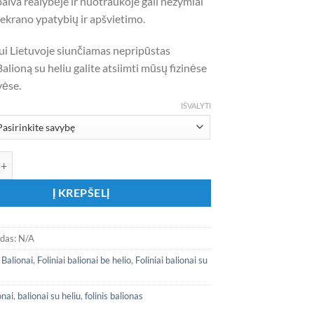
alva realybėje ir nuotraukoje gali nežymiai
l ekrano ypatybių ir apšvietimo.
ui Lietuvoje siunčiamas nepripūstas
Balioną su heliu galite atsiimti mūsų fizinėse
ėse.
IŠVALYTI
ekis: Folinis balionas „Kapibara”
Į KREPŠELĮ
odas:
N/A
:
Balionai
,
Foliniai balionai be helio
,
Foliniai balionai su
onai
,
balionai su heliu
,
folinis balionas