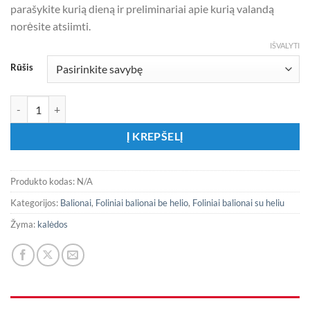
parašykite kurią dieną ir preliminariai apie kurią valandą
norėsite atsiimti.
IŠVALYTI
Rūšis
produkto kiekis: Folinis balionas ,,Briedžiuko galva"
Į KREPŠELĮ
Produkto kodas:
N/A
Kategorijos:
Balionai
,
Foliniai balionai be helio
,
Foliniai balionai su heliu
Žyma:
kalėdos