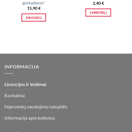
gimtadienis”
2,40
€
15,90
€
Į KREPŠELĮ
DAUGIAU
INFORMACIJA
Licencijos ir leidimai
Kontaktai
Fejerverkų naudojimo taisyklės
Informacija apie balionus