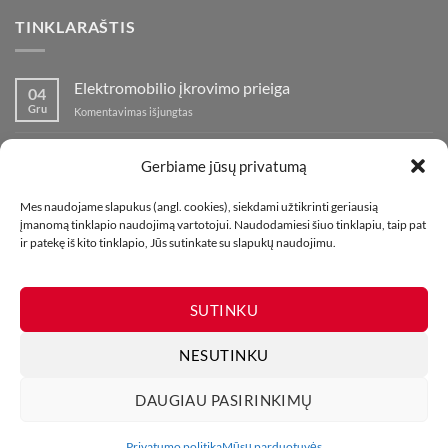
TINKLARAŠTIS
Elektromobilio įkrovimo prieiga
04
Gru
įraše
Komentavimas išjungtas
Elektromobilio
įkrovimo
Nauja fejerverkų parduotuvė Klaipedoje!
19
prieiga
Gerbiame jūsų privatumą
Lap
įraše
Komentavimas išjungtas
Nauja
Mes naudojame slapukus (angl. cookies), siekdami užtikrinti geriausią
fejerverkų
Kaip fotografuoti fejerverkus
01
įmanomą tinklapio naudojimą vartotojui. Naudodamiesi šiuo tinklapiu, taip pat
parduotuvė
Lap
įraše
ir patekę iš kito tinklapio, Jūs sutinkate su slapukų naudojimu.
Komentavimas išjungtas
Klaipedoje!
Kaip
fotografuoti
fejerverkus
SUTINKU
NESUTINKU
DAUGIAU PASIRINKIMŲ
MŪSŲ PARDUOTUVĖS
KONTAKTAI
TINKLARAŠTIS
Visos teisės saugomos. Draudžiama kopijuoti be leidimo. 2026 ©
Privatumo politika
Mūsų parduotuvės