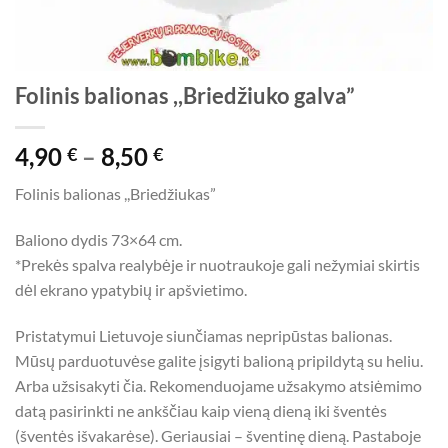
Folinis balionas ,,Briedžiuko galva”
Price
4,90
–
8,50
€
€
range:
Folinis balionas ,,Briedžiukas”
4,90 €
through
Baliono dydis 73×64 cm.
8,50 €
*Prekės spalva realybėje ir nuotraukoje gali nežymiai skirtis
dėl ekrano ypatybių ir apšvietimo.
Pristatymui Lietuvoje siunčiamas nepripūstas balionas.
Mūsų parduotuvėse galite įsigyti balioną pripildytą su heliu.
Arba užsisakyti čia. Rekomenduojame užsakymo atsiėmimo
datą pasirinkti ne ankščiau kaip vieną dieną iki šventės
(šventės išvakarėse). Geriausiai – šventinę dieną. Pastaboje