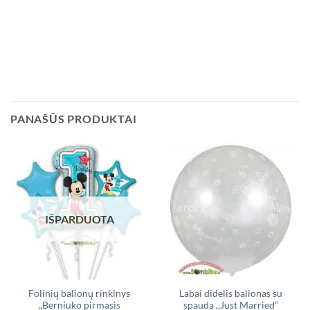
PANAŠŪS PRODUKTAI
IŠPARDUOTA
Folinių balionų rinkinys
Labai didelis balionas su
,,Berniuko pirmasis
spauda ,,Just Married”