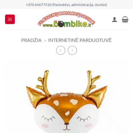
Skip
+370 64677510 (Panevėžys, administracija, siuntos)
to
content
PRADŽIA
»
INTERNETINĖ PARDUOTUVĖ