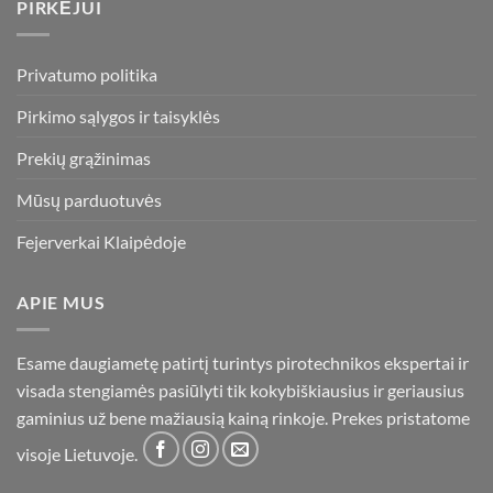
PIRKĖJUI
Privatumo politika
Pirkimo sąlygos ir taisyklės
Prekių grąžinimas
Mūsų parduotuvės
Fejerverkai Klaipėdoje
APIE MUS
Esame daugiametę patirtį turintys pirotechnikos ekspertai ir
visada stengiamės pasiūlyti tik kokybiškiausius ir geriausius
gaminius už bene mažiausią kainą rinkoje. Prekes pristatome
visoje Lietuvoje.