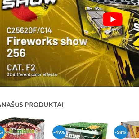
ANAŠŪS PRODUKTAI
7%
-49%
-38%