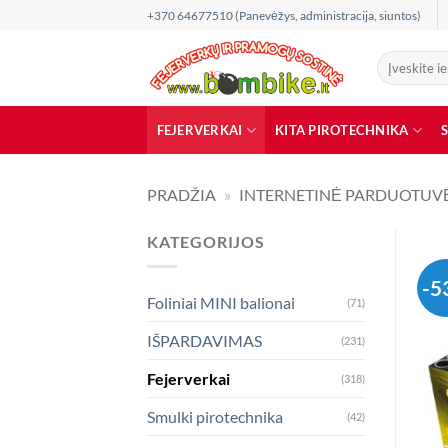
Skip
+370 64677510 (Panevėžys, administracija, siuntos)
to
content
Ieškoti:
FEJERVERKAI
KITA PIROTECHNIKA
PRADŽIA
»
INTERNETINĖ PARDUOTUV
KATEGORIJOS
-5
Foliniai MINI balionai
(71)
IŠPARDAVIMAS
(231)
Fejerverkai
(318)
Smulki pirotechnika
(42)