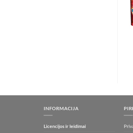
INFORMACIJA
PIR
Licencijos ir leidimai
Priv