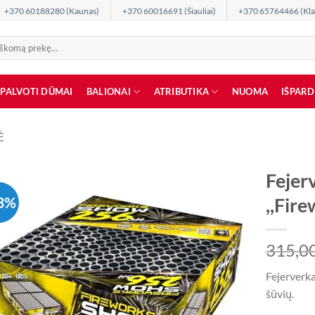
+370 60188280 (Kaunas)
+370 60016691 (Šiauliai)
+370 65764466 (Kla
SPALVOTI DŪMAI
BALIONAI
ATRIBUTIKA
NUOMA
IŠPAR
Ė
Fejer
3%
,,Fir
315,0
Fejerverk
šūvių.