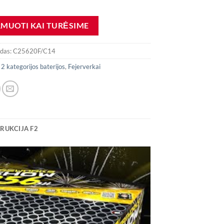
odas:
C25620F/C14
:
2 kategorijos baterijos
,
Fejerverkai
RUKCIJA F2