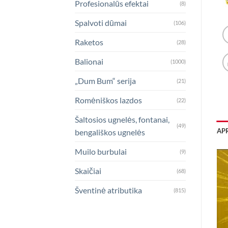
Profesionalūs efektai
(8)
Spalvoti dūmai
(106)
Raketos
(28)
Balionai
(1000)
„Dum Bum“ serija
(21)
Romėniškos lazdos
(22)
Šaltosios ugnelės, fontanai,
(49)
AP
bengališkos ugnelės
Muilo burbulai
(9)
Skaičiai
(68)
Šventinė atributika
(815)