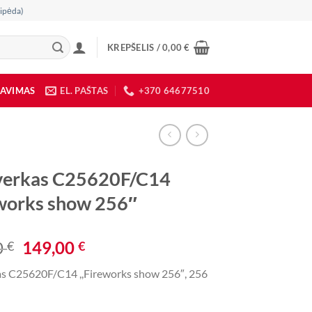
ipėda)
KREPŠELIS /
0,00
€
DAVIMAS
EL. PAŠTAS
+370 64677510
verkas C25620F/C14
eworks show 256″
Original
Current
0
149,00
€
€
price
price
as C25620F/C14 ,,Fireworks show 256″, 256
was:
is:
315,00 €.
149,00 €.