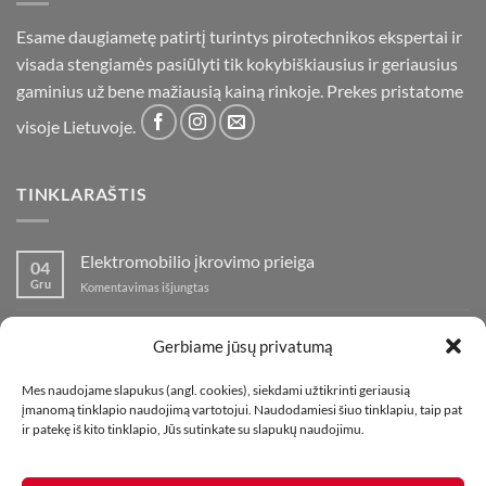
Esame daugiametę patirtį turintys pirotechnikos ekspertai ir
visada stengiamės pasiūlyti tik kokybiškiausius ir geriausius
gaminius už bene mažiausią kainą rinkoje. Prekes pristatome
visoje Lietuvoje.
TINKLARAŠTIS
Elektromobilio įkrovimo prieiga
04
Gru
įraše
Komentavimas išjungtas
Elektromobilio
įkrovimo
Nauja fejerverkų parduotuvė Klaipedoje!
19
prieiga
Gerbiame jūsų privatumą
Lap
įraše
Komentavimas išjungtas
Nauja
Mes naudojame slapukus (angl. cookies), siekdami užtikrinti geriausią
fejerverkų
Kaip fotografuoti fejerverkus
01
įmanomą tinklapio naudojimą vartotojui. Naudodamiesi šiuo tinklapiu, taip pat
parduotuvė
Lap
įraše
Komentavimas išjungtas
ir patekę iš kito tinklapio, Jūs sutinkate su slapukų naudojimu.
Klaipedoje!
Kaip
fotografuoti
fejerverkus