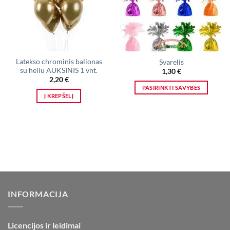
Latekso chrominis balionas
Svarelis
su heliu AUKSINIS 1 vnt.
1,30
€
2,20
€
PASIRINKTI SAVYBES
Į KREPŠELĮ
This
product
has
multiple
variants.
The
options
may
be
INFORMACIJA
chosen
on
the
Licencijos ir leidimai
product