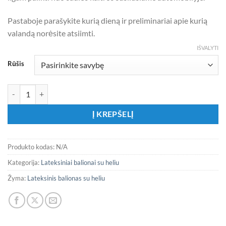
Pastaboje parašykite kurią dieną ir preliminariai apie kurią
valandą norėsite atsiimti.
IŠVALYTI
Rūšis
produkto kiekis: Didelis latekso balionas su heliu ŽALIAS 1 vnt.
Į KREPŠELĮ
Produkto kodas:
N/A
Kategorija:
Lateksiniai balionai su heliu
Žyma:
Lateksinis balionas su heliu