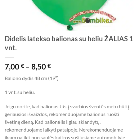
Didelis latekso balionas su heliu ŽALIAS 1
vnt.
Price
7,00
–
8,50
€
€
range:
Baliono dydis 48 cm (19″)
7,00 €
through
1 vnt. su heliu.
8,50 €
Jeigu norite, kad balionas Jūsų svarbios šventės metu būtų
geriausios išvaizdos, rekomenduojame balionus ruošti
švetinę dieną. Kad balionėlis ilgiau sklandytų,
rekomenduojame laikyti patalpoje. Nerekomenduojame
ilgam palikti nuo saulės kaitros sušilusiame automobilyje.