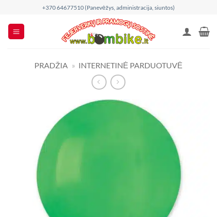
Skip
+370 64677510 (Panevėžys, administracija, siuntos)
to
content
PRADŽIA
»
INTERNETINĖ PARDUOTUVĖ