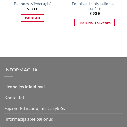
Folinis auksinis balionas –
Balionas „Vienaragis“
skaičius
2,30
€
3,90
€
DAUGIAU
PASIRINKTI SAVYBES
This
product
has
multiple
variants.
The
options
INFORMACIJA
may
be
chosen
Licencijos ir leidimai
on
the
Kontaktai
product
page
Fejerverkų naudojimo taisyklės
Informacija apie balionus