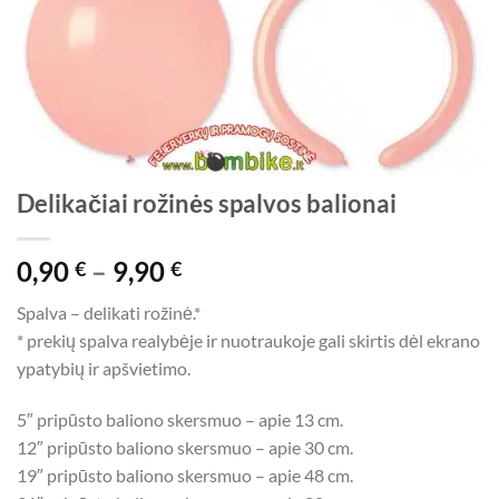
Delikačiai rožinės spalvos balionai
Price
0,90
–
9,90
€
€
range:
Spalva – delikati rožinė.*
0,90 €
* prekių spalva realybėje ir nuotraukoje gali skirtis dėl ekrano
through
ypatybių ir apšvietimo.
9,90 €
5″ pripūsto baliono skersmuo – apie 13 cm.
12″ pripūsto baliono skersmuo – apie 30 cm.
19″ pripūsto baliono skersmuo – apie 48 cm.