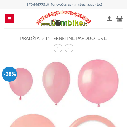
Skip
+370 64677510 (Panevėžys, administracija, siuntos)
to
content
PRADŽIA
»
INTERNETINĖ PARDUOTUVĖ
-38%