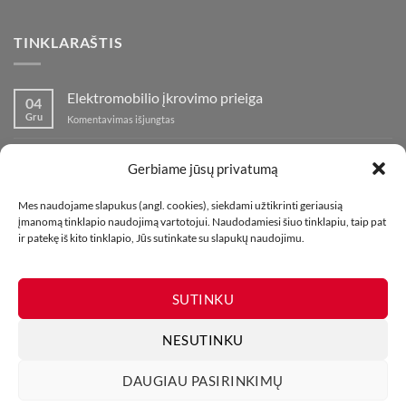
TINKLARAŠTIS
Elektromobilio įkrovimo prieiga
04
Gru
įraše
Komentavimas išjungtas
Elektromobilio
įkrovimo
Nauja fejerverkų parduotuvė Klaipedoje!
19
prieiga
Gerbiame jūsų privatumą
Lap
įraše
Komentavimas išjungtas
Nauja
Mes naudojame slapukus (angl. cookies), siekdami užtikrinti geriausią
fejerverkų
Kaip fotografuoti fejerverkus
01
įmanomą tinklapio naudojimą vartotojui. Naudodamiesi šiuo tinklapiu, taip pat
parduotuvė
Lap
įraše
ir patekę iš kito tinklapio, Jūs sutinkate su slapukų naudojimu.
Komentavimas išjungtas
Klaipedoje!
Kaip
fotografuoti
fejerverkus
SUTINKU
NESUTINKU
DAUGIAU PASIRINKIMŲ
MŪSŲ PARDUOTUVĖS
KONTAKTAI
TINKLARAŠTIS