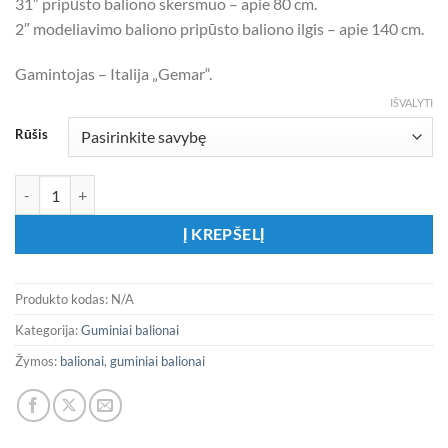
31″ pripūsto baliono skersmuo – apie 80 cm.
2″ modeliavimo baliono pripūsto baliono ilgis – apie 140 cm.
Gamintojas – Italija „Gemar“.
IŠVALYTI
Rūšis
produkto kiekis: Delikačiai rožinės spalvos balionai
Į KREPŠELĮ
Produkto kodas:
N/A
Kategorija:
Guminiai balionai
Žymos:
balionai
,
guminiai balionai