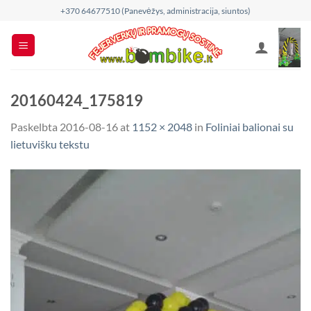
Skip
+370 64677510 (Panevėžys, administracija, siuntos)
to
content
20160424_175819
Paskelbta
2016-08-16
at
1152 × 2048
in
Foliniai balionai su
lietuvišku tekstu