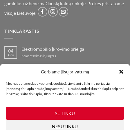
gaminius už bene mažiausią kainą rinkoje. Prekes pristatome
visoje Lietuvoje.
TINKLARAŠTIS
Elektromobilio įkrovimo prieiga
04
Gru
įraše
Komentavimas išjungtas
Elektromobilio
įkrovimo
Nauja fejerverkų parduotuvė Klaipedoje!
19
prieiga
Gerbiame jūsų privatumą
Lap
įraše
Komentavimas išjungtas
Nauja
Mes naudojame slapukus (angl. cookies), siekdami užtikrinti geriausią
fejerverkų
Kaip fotografuoti fejerverkus
01
įmanomą tinklapio naudojimą vartotojui. Naudodamiesi šiuo tinklapiu, taip pat
parduotuvė
Lap
įraše
Komentavimas išjungtas
ir patekę iš kito tinklapio, Jūs sutinkate su slapukų naudojimu.
Klaipedoje!
Kaip
fotografuoti
fejerverkus
SUTINKU
NESUTINKU