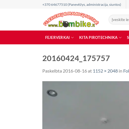
Skip
+370 64677510 (Panevėžys, administracija, siuntos)
to
content
Ieškoti:
FEJERVERKAI
KITA PIROTECHNIKA
20160424_175757
Paskelbta
2016-08-16
at
1152 × 2048
in
Fol