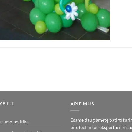
KĖJUI
APIE MUS
Esame daugiametę patirtį turi
atumo politika
pirotechnikos ekspertai ir visa