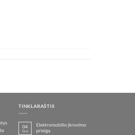
TINKLARAŠTIS
ntys
Elektromobilio įkrovimo
04
da
prieiga
Gru