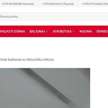
+370 60188280 (Kaunas)
+370 60016691 (Šiauliai)
+370 65764466 (Kla
SPALVOTI DŪMAI
BALIONAI
ATRIBUTIKA
NUOMA
IŠPAR
iniai balionai su lietuvišku tekstu