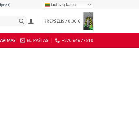
Lietuvių kalba
ipėda)
KREPŠELIS /
0,00
€
DAVIMAS
EL. PAŠTAS
+370 64677510