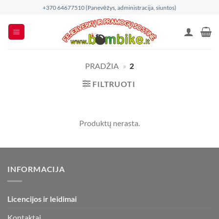
Skip
+370 64677510 (Panevėžys, administracija, siuntos)
to
content
PRADŽIA
»
2
FILTRUOTI
Produktų nerasta.
INFORMACIJA
Licencijos ir leidimai
Kontaktai