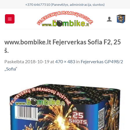
Skip
+370 64677510 (Panevėžys, administracija, siuntos)
to
content
www.bombike.lt Fejerverkas Sofia F2, 25
š.
Paskelbta
2018-10-19
at
470 × 483
in
Fejerverkas GP498/2
„Sofia“