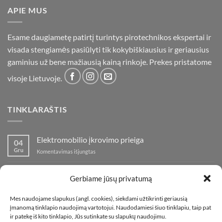
APIE MUS
Esame daugiametę patirtį turintys pirotechnikos ekspertai ir
visada stengiamės pasiūlyti tik kokybiškiausius ir geriausius
gaminius už bene mažiausią kainą rinkoje. Prekes pristatome
visoje Lietuvoje.
TINKLARAŠTIS
Elektromobilio įkrovimo prieiga
04
Gru
įraše
Komentavimas išjungtas
Elektromobilio
įkrovimo
Nauja fejerverkų parduotuvė Klaipedoje!
19
prieiga
Gerbiame jūsų privatumą
Lap
įraše
Komentavimas išjungtas
Nauja
Mes naudojame slapukus (angl. cookies), siekdami užtikrinti geriausią
fejerverkų
Kaip fotografuoti fejerverkus
01
įmanomą tinklapio naudojimą vartotojui. Naudodamiesi šiuo tinklapiu, taip pat
parduotuvė
Lap
įraše
ir patekę iš kito tinklapio, Jūs sutinkate su slapukų naudojimu.
Komentavimas išjungtas
Klaipedoje!